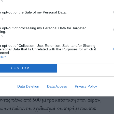
In
τοχής των εθελοντών και των εθελοντικών
», σημείωσε ο κ. Κικίλιας.
o opt-out of the Sale of my Personal Data.
In
to opt-out of processing my Personal Data for Targeted
ing.
In
o opt-out of Collection, Use, Retention, Sale, and/or Sharing
ική κρίση έχει μεταβάλλει δραματικά και τα
ersonal Data that Is Unrelated with the Purposes for which it
lected.
ή ακραίες συνθήκες» και στη συνέχεια αναφέρθηκε
Out
κτηρίζοντάς την ‘’mega πυρκαγιά”: «Όλο το
CONFIRM
νοίξουν και να καθαρίσουν την 200 μέτρων
 ως αντιπυρική ζώνη και το επόμενο πρωί όταν η
Data Deletion
Data Access
Privacy Policy
ηκαν ικανά να την αναχαιτίσουν! Οι φλόγες
ύοντας πάνω από 500 μέτρα απόσταση στον αέρα»,
α ανατρέπονται σχεδιασμοί και παράμετροι που