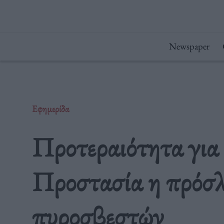
Μετάβαση
στο
περιεχόμενο
Newspaper
Εφημερίδα
Προτεραιότητα για
Προστασία η πρόσ
πυροσβεστών