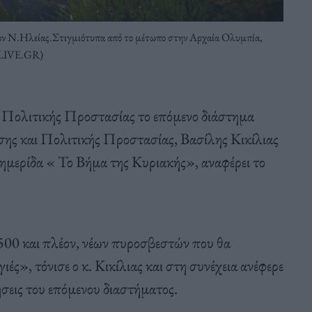
τον Ν.Ηλείας.Στιγμιότυπα από το μέτωπο στην Αρχαία Ολυμπία,
LIVE.GR)
ης Πολιτικής Προστασίας το επόμενο διάστημα
σης και Πολιτικής Προστασίας, Βασίλης Κικίλιας
ημερίδα « Το Βήμα της Κυριακής», αναφέρει το
00 και πλέον, νέων πυροσβεστών που θα
ιές», τόνισε ο κ. Κικίλιας και στη συνέχεια ανέφερε
ήσεις του επόμενου διαστήματος.