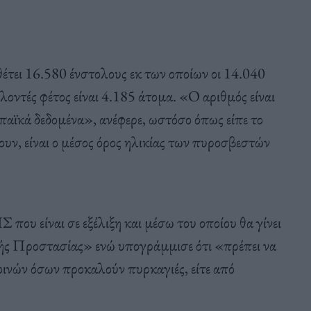
έτει 16.580 ένστολους εκ των οποίων οι 14.040
λοντές φέτος είναι 4.185 άτομα. «Ο αριθμός είναι
αϊκά δεδομένα», ανέφερε, ωστόσο όπως είπε το
υν, είναι ο μέσος όρος ηλικίας των πυροσβεστών
που είναι σε εξέλιξη και μέσω του οποίου θα γίνει
ής Προστασίας» ενώ υπογράμμισε ότι «πρέπει να
νών όσων προκαλούν πυρκαγιές, είτε από