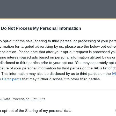
ρεις προτεραιότητες:
-
Do Not Process My Personal Information
to opt-out of the sale, sharing to third parties, or processing of your per
της αντιμετώπισης κυρίως μέσα από την ενίσχυση
formation for targeted advertising by us, please use the below opt-out s
r selection. Please note that after your opt-out request is processed y
eing interest-based ads based on personal information utilized by us or
disclosed to third parties prior to your opt-out. You may separately opt-
losure of your personal information by third parties on the IAB’s list of
. This information may also be disclosed by us to third parties on the
IA
Participants
that may further disclose it to other third parties.
ής αυτοδιοίκησης μέσα από ένα σύγχρονο
l Data Processing Opt Outs
o opt-out of the Sharing of my personal data.