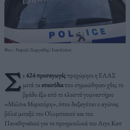
Φωτ.: Ραφαήλ Γεωργιάδης/ Eurokinissi
Σ
ε
424 προσαγωγές
προχώρησε η ΕΛΑΣ
μετά τα
επεισόδια
που σημειώθηκαν χθες το
βράδυ έξω από το κλειστό γυμναστήριο
«Μελίνα Μερκούρη», όπου διεξαγόταν ο αγώνας
βόλεϊ μεταξύ του Ολυμπιακού και του
Παναθηναϊκού για τα προημιτελικά του Λιγκ Καπ