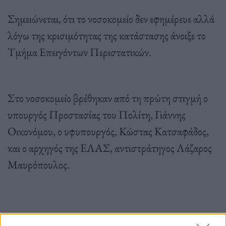
Σημειώνεται, ότι το νοσοκομείο δεν εφημέρευε αλλά
λόγω της κρισιμότητας της κατάστασης άνοιξε το
Τμήμα Επειγόντων Περιστατικών.
Στο νοσοκομείο βρέθηκαν από τη πρώτη στιγμή ο
υπουργός Προστασίας του Πολίτη, Γιάννης
Οικονόμου, ο υφυπουργός, Κώστας Κατσαφάδος,
και ο αρχηγός της ΕΛΑΣ, αντιστράτηγος Λάζαρος
Μαυρόπουλος.