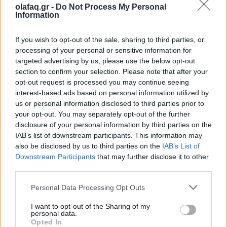
Πηγή: ΑΠΕ-ΜΠΕ
olafaq.gr -
Do Not Process My Personal
Information
If you wish to opt-out of the sale, sharing to third parties, or
Ακολουθήστε το OLAFAQ
processing of your personal or sensitive information for
στο Google News
targeted advertising by us, please use the below opt-out
section to confirm your selection. Please note that after your
opt-out request is processed you may continue seeing
interest-based ads based on personal information utilized by
us or personal information disclosed to third parties prior to
your opt-out. You may separately opt-out of the further
Newsroom
disclosure of your personal information by third parties on the
IAB’s list of downstream participants. This information may
also be disclosed by us to third parties on the
IAB’s List of
Downstream Participants
that may further disclose it to other
Ετικέτες :
ΕΛΑΣ
,
επεισόδια
,
προσαγωγές
,
Τραυματισμός
,
χούλιγκαν
.
third parties.
Personal Data Processing Opt Outs
I want to opt-out of the Sharing of my
personal data.
Opted In