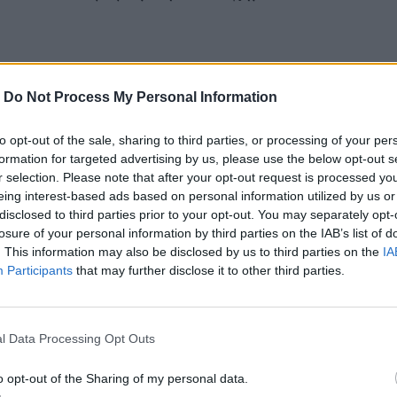
Αιγαίο νότιοι νοτιοδυτικοί 3 με 5 μποφόρ.
-
Do Not Process My Personal Information
to opt-out of the sale, sharing to third parties, or processing of your per
formation for targeted advertising by us, please use the below opt-out s
r selection. Please note that after your opt-out request is processed y
eing interest-based ads based on personal information utilized by us or
α φτάσει στα βόρεια τους 13 με 15 βαθμούς, στην
disclosed to third parties prior to your opt-out. You may separately opt-
losure of your personal information by third parties on the IAB’s list of
κή και νότια νησιωτική χώρα έως 19 βαθμούς
. This information may also be disclosed by us to third parties on the
IA
 θα σημειωθεί κατά τόπους παγετός.
Participants
that may further disclose it to other third parties.
l Data Processing Opt Outs
o opt-out of the Sharing of my personal data.