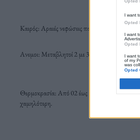
Opted 
I want t
Opted 
Καιρός: Αραιές νεφώσεις παροδικά πιο πυκνές 
I want 
Advertis
Opted 
Ανεμοι: Μεταβλητοί 2 με 3 μποφόρ.
I want t
of my P
was col
Opted 
Θερμοκρασία: Από 02 έως 15 βαθμούς Κελσίου
χαμηλότερη.