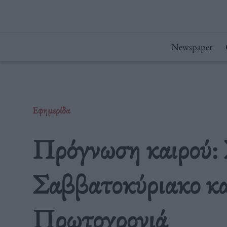
Μετάβαση
στο
περιεχόμενο
Newspaper
Εφημερίδα
Πρόγνωση καιρού: 
Σαββατοκύριακο κα
Πρωτοχρονιά