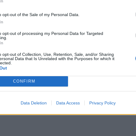
In
o opt-out of the Sale of my Personal Data.
In
κυρίως από το απόγευμα.
to opt-out of processing my Personal Data for Targeted
ing.
In
o opt-out of Collection, Use, Retention, Sale, and/or Sharing
ersonal Data that Is Unrelated with the Purposes for which it
lected.
Out
CONFIRM
. Στη δυτική Μακεδονία 3 με 5 βαθμούς
Data Deletion
Data Access
Privacy Policy