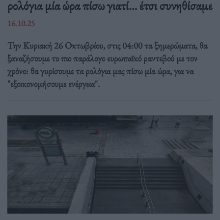
ρολόγια μία ώρα πίσω γιατί… έτσι συνηθίσαμε
16.10.25
Την Κυριακή 26 Οκτωβρίου, στις 04:00 τα ξημερώματα, θα
ξαναζήσουμε το πιο παράλογο ευρωπαϊκό ραντεβού με τον
χρόνο: θα γυρίσουμε τα ρολόγια μας πίσω μία ώρα, για να
"εξοικονομήσουμε ενέργεια".