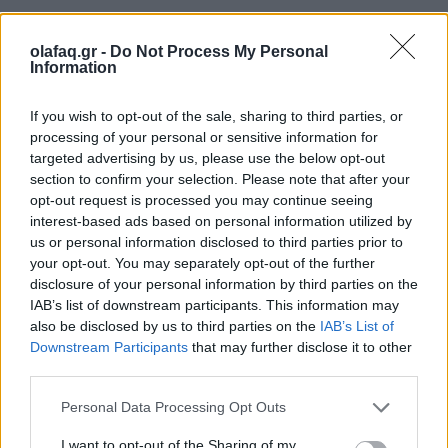
ΑΠΕ-ΜΠΕ
olafaq.gr -
Do Not Process My Personal
Information
If you wish to opt-out of the sale, sharing to third parties, or
processing of your personal or sensitive information for
Ακολουθήστε το OLAFAQ
targeted advertising by us, please use the below opt-out
section to confirm your selection. Please note that after your
στο Google News
opt-out request is processed you may continue seeing
interest-based ads based on personal information utilized by
us or personal information disclosed to third parties prior to
your opt-out. You may separately opt-out of the further
disclosure of your personal information by third parties on the
IAB’s list of downstream participants. This information may
Newsroom
also be disclosed by us to third parties on the
IAB’s List of
Downstream Participants
that may further disclose it to other
third parties.
Ετικέτες :
Καλαμάτα
,
Υδατοδρόμιο
.
Personal Data Processing Opt Outs
I want to opt-out of the Sharing of my