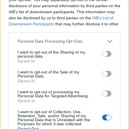
συντροφιάς και με αμνοερίφια, κατσικάκια,
disclosure of your personal information by third parties on the
IAB’s list of downstream participants. This information may
προβατάκια και ιπποειδή, γαϊδουράκια κτλ. Από
also be disclosed by us to third parties on the
IAB’s List of
την άποψη των πυρκαγιών είναι καλά, αλλά
Downstream Participants
that may further disclose it to other
third parties.
υπάρχουν άλλα θέματα και ακολουθούνται άλλες
Personal Data Processing Opt Outs
διαδικασίες. Δηλαδή βρήκαμε ιπποειδή στα
Μέγαρα, όχι σε καλή κατάσταση, σε χώρο ιδιώτη
I want to opt-out of the Sharing of my
personal data.
δίπλα στις φωτιές, τα οποία ζώα δόθηκε εντολή από
Opted In
την εισαγγελία να κατασχεθούν και να κινηθεί η
I want to opt-out of the Sale of my
Personal Data.
διαδικασία του αυτόφωρου για τον ιδιοκτήτη γιατί
Opted In
κάποιο ήταν σκελετωμένο, ένα γαϊδουράκι που
I want to opt-out of processing my
Personal Data for Targeted Advertising.
βρήκαμε και έχει αρκετά προβλήματα υγείας είναι
Opted In
και σε κατάσταση εγκυμοσύνης, τα προβλήματά του
I want to opt-out of Collection, Use,
Retention, Sale, and/or Sharing of my
όμως δεν έχουν σχέση με τις πυρκαγιές. Ζώα με
Personal Data that Is Unrelated with the
Purposes for which it was collected.
εγκαύματα σοβαρά δεν έχουμε»,
καταλήγει η κυρία
Opted Out