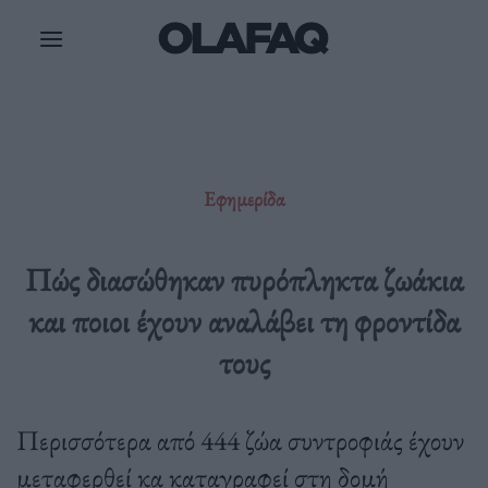
Μετάβαση
στο
περιεχόμενο
Εφημερίδα
Πώς διασώθηκαν πυρόπληκτα ζωάκια
και ποιοι έχουν αναλάβει τη φροντίδα
τους
Περισσότερα από 444 ζώα συντροφιάς έχουν
μεταφερθεί κα καταγραφεί στη δομή