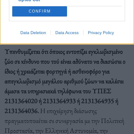
Δημοπούλου.
CONFIRM
Data Deletion
Data Access
Privacy Policy
Υπενθυμίζεται ότι όποιος εντοπίζει εγκλωβισμένο
ζώο σε κίνδυνο που τού είναι αδύνατο να διασώσει ο
ίδιος ή χρειάζεται φορτηγά ή ασθενοφόρο για
απεγκλωβισμό μεγάλου αριθμού ζώων να καλέσει
άμεσα τα υπηρεσιακά τηλέφωνα του ΥΠΕΣ
2131364020 ή 2131364933 ή 2131364935 ή
2131364036.
Η επιχείρηση διάσωσης
πραγματοποιείται σε συνεργασία με την Πολιτική
Προστασία, την Ελληνική Αστυνομία, την