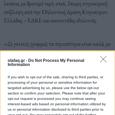
λεκάνες με δροσερό νερό, σκιά, 24ωρη κτηνιατρική
επίβλεψη από την Εθελοντική Δράση Κτηνιάτρων
Ελλάδας – ΕΔΚΕ και εκατοντάδες εθελοντές.
«Σε γενικές γραμμές τα περισσότερα είναι καλά, με
την έννοια ότι δεν είχαν σοβαρά εγκαύματα.
Υπήρχαν ζώα που χρειάζονταν κτηνιατρική
olafaq.gr -
Do Not Process My Personal
Information
περίθαλψη ή χειρουργεία αλλά είχαν να κάνουν με
προβλήματα που προϋπήρχαν και δεν είχαν να
If you wish to opt-out of the sale, sharing to third parties, or
processing of your personal or sensitive information for
κάνουν με τις πυρκαγιές. Τα παραγωγικά ζώα και
targeted advertising by us, please use the below opt-out
τα ιπποειδή μεταφέρονται στο Little Shelter σε
section to confirm your selection. Please note that after your
opt-out request is processed you may continue seeing
συνεργασία με την Κατρίνα Τσάνταλη στο ιδιωτικό
interest-based ads based on personal information utilized by
us or personal information disclosed to third parties prior to
καταφύγιο που έχει εκεί και μας βοηθά και με ζώα
your opt-out. You may separately opt-out of the further