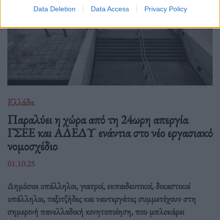
Data Deletion
Data Access
Privacy Policy
Ελλάδα
Παραλύει η χώρα από τη 24ωρη απεργία
ΓΣΕΕ και ΑΔΕΔΥ ενάντια στο νέο εργασιακό
νομοσχέδιο
01.10.25
Δημόσιοι υπάλληλοι, γιατροί, εκπαιδευτικοί, δικαστικοί
υπάλληλοι, ταξιτζήδες και ναυτεργάτες συμμετέχουν στη
σημερινή πανελλαδική κινητοποίηση, που μπλοκάρει