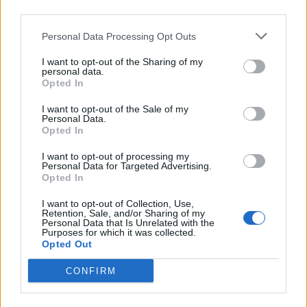
third parties.
Personal Data Processing Opt Outs
I want to opt-out of the Sharing of my
personal data.
Opted In
Ελλάδα
I want to opt-out of the Sale of my
Ώρα να μπερδευτούμε ξανά: Γυρίζουμε τα
Personal Data.
ρολόγια μία ώρα πίσω γιατί… έτσι συνηθίσαμε
Opted In
I want to opt-out of processing my
16.10.25
Personal Data for Targeted Advertising.
Opted In
Την Κυριακή 26 Οκτωβρίου, στις 04:00 τα ξημερώματα, θα
I want to opt-out of Collection, Use,
ξαναζήσουμε το πιο παράλογο ευρωπαϊκό ραντεβού με τον
Retention, Sale, and/or Sharing of my
Personal Data that Is Unrelated with the
χρόνο: θα γυρίσουμε τα ρολόγια μας πίσω μία ώρα, για να
Purposes for which it was collected.
"εξοικονομήσουμε ενέργεια".
Opted Out
CONFIRM