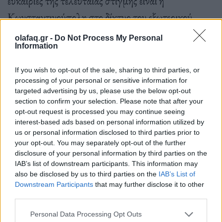
ευκαιρίες της τελευταίας στιγμής είναι η
Κωνσταντινούπολη στο δίκτυο του εξωτερικού,
αλλά και η Κέρκυρα, στο δίκτυο του εσωτερικού.
olafaq.gr -
Do Not Process My Personal
Information
Τονίζεται ότι η AEGEAN θα εκτελεί και πτήσεις
charter κατά τη διάρκεια της εορταστικής περιόδου,
If you wish to opt-out of the sale, sharing to third parties, or
οι οποίες καταγράφουν σχεδόν 100% πληρότητα.
processing of your personal or sensitive information for
targeted advertising by us, please use the below opt-out
Συγκεκριμένα, από Αθήνα για Ροβανιέμι, ενώ από
section to confirm your selection. Please note that after your
opt-out request is processed you may continue seeing
Θεσσαλονίκη πραγματοποιεί πτήσεις charter για
interest-based ads based on personal information utilized by
Πράγα, Βουδαπέστη, Βασιλεία, Βιέννη και
us or personal information disclosed to third parties prior to
your opt-out. You may separately opt-out of the further
Μπρατισλάβα.
disclosure of your personal information by third parties on the
IAB’s list of downstream participants. This information may
also be disclosed by us to third parties on the
IAB’s List of
Downstream Participants
that may further disclose it to other
third parties.
Tην τιμητική τους έχουν στο TikTok οι ελληνικοί χειμερινοί προορισμοί
Personal Data Processing Opt Outs