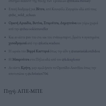
επίσημο ακάουντ της πόλης των Τρικάλων
@trikala.thessaly
Επική διαδρομή για
Βίτσα
, από Κουκούλι Ζαγορίου εδώ από τους
@the_wild_echoes
Ορεινή Αρκαδία, Βυτίνα, Στεμνίτσα, Δημητσάνα
και γύρω χωριά
από την
@thecookietraveller
Και αν είστε φαν του σκι και του σνόουμπορντ, βρείτε 4 αγαπημένα
χιονοδρομικά
από την
@katia.washere
Η ωραία του
Βορρά Καστοριά
όπως την είδε η
@anastasiakotelidou
Η
Μακρινίτσα
στο Πήλιο εδώ από τον
@kdexplorer
Αν είστε
Κρήτη
, μην αμελήσετε το Οροπέδιο Λασιθίου όπως την
αποτυπώνει η
@christien706
Πηγή: ΑΠΕ-ΜΠΕ