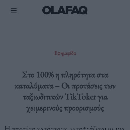
Μετάβαση
στο
περιεχόμενο
Εφημερίδα
Στο 100% η πληρότητα στα
καταλύματα – Οι προτάσεις των
ταξιωδιτικών TikToker για
χειμερινούς προορισμούς
Η παρούσα κατάσταση μεταφράζεται σε μια