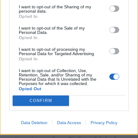
Στο μεταξύ την τιμητική τους έχουν στο TikTok οι
I want to opt-out of the Sharing of my
personal data.
ελληνικού χειμερινοί προορισμοί, καθώς δέκα
Opted In
αγαπημένοι, ελληνικοί προορισμοί παρουσιάζονται
I want to opt-out of the Sale of my
μέσα από τα βίντεο Ελλήνων δημιουργών, όπως
Personal Data.
Opted In
εκείνοι τους έχουν απαθανατίσει, βιώσει και
I want to opt-out of processing my
περπατήσει. Τρίκαλα, Βυτίνα, Ζαγοροχώρια,
Personal Data for Targeted Advertising.
Opted In
Λουτρά Πόζαρ και άλλα όμορφα μέρη στην Ελλάδα
I want to opt-out of Collection, Use,
παρατίθενται στην σχετική λίστα:
Retention, Sale, and/or Sharing of my
Personal Data that Is Unrelated with the
Purposes for which it was collected.
Opted Out
Τζουμέρκα
, Ήπειρος όπως το είδαν οι
@farawayfares
CONFIRM
Αλπικό τοπίο στο
όρος Λάκμος
, Ήπειρος από τους
@farawayfares
Θερμά λουτρά στα παγωμένα κατά τα άλλα
Λουτρά Πόζαρ
, Δυτική
Μακεδονία από την
@tzatchickie
Data Deletion
Data Access
Privacy Policy
H χιονισμένη
Ελάτη
στα Τρίκαλα is always a good idea εδώ – από το