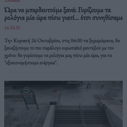
Ώρα να μπερδευτούμε ξανά: Γυρίζουμε τα
ρολόγια μία ώρα πίσω γιατί… έτσι συνηθίσαμε
16.10.25
Την Κυριακή 26 Οκτωβρίου, στις 04:00 τα ξημερώματα, θα
ξαναζήσουμε το πιο παράλογο ευρωπαϊκό ραντεβού με τον
χρόνο: θα γυρίσουμε τα ρολόγια μας πίσω μία ώρα, για να
"εξοικονομήσουμε ενέργεια".