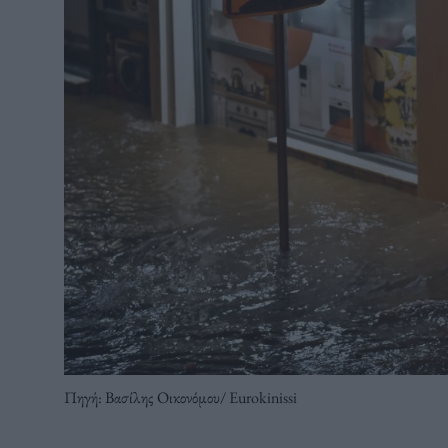
Πηγή: Βασίλης Οικονόμου/ Eurokinissi