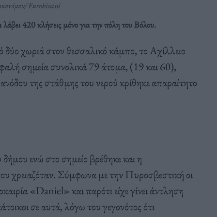
κονόμου/ Eurokinissi
λάβει 420 κλήσεις μόνο για την πόλη του Βόλου.
πό δύο χωριά στον θεσσαλικό κάμπο, το Αχίλλειο
φαλή σημεία συνολικά 79 άτομα, (19 και 60),
 ανόδου της στάθμης του νερού κρίθηκε απαραίτητο
 δήμου ενώ στο σημείο βρέθηκε και η
ου χρειαζόταν. Σύμφωνα με την Πυροσβεστική οι
κοκαιρία «Daniel» και παρότι είχε γίνει άντληση
κάτοικοι σε αυτά, λόγω του γεγονότος ότι