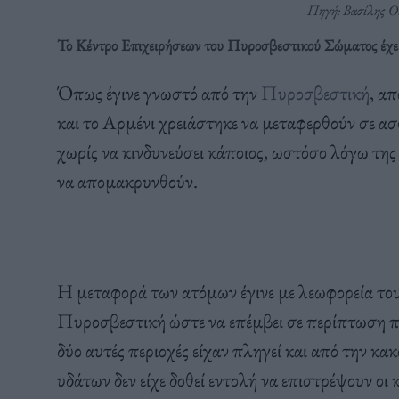
Πηγή: Βασίλης Οι
Το Κέντρο Επιχειρήσεων του Πυροσβεστικού Σώματος έχει 
Όπως έγινε γνωστό από την
Πυροσβεστική
, α
και το Αρμένι χρειάστηκε να μεταφερθούν σε ασ
χωρίς να κινδυνεύσει κάποιος, ωστόσο λόγω της
να απομακρυνθούν.
Η μεταφορά των ατόμων έγινε με λεωφορεία του
Πυροσβεστική ώστε να επέμβει σε περίπτωση π
δύο αυτές περιοχές είχαν πληγεί και από την κα
υδάτων δεν είχε δοθεί εντολή να επιστρέψουν οι 