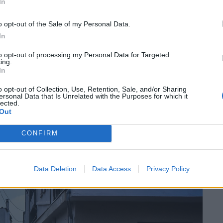
In
ία.
o opt-out of the Sale of my Personal Data.
In
to opt-out of processing my Personal Data for Targeted
ing.
υ Βόλου, λόγω εξέλιξης επικίνδυνων καιρικών φαινομένων.
In
o opt-out of Collection, Use, Retention, Sale, and/or Sharing
υς της περιοχής υπενθυμίζοντάς τους ότι
ersonal Data that Is Unrelated with the Purposes for which it
lected.
 πόλη του Βόλου, με εντολή της ελληνικής
Out
πενθυμίζεται ότι βρίσκεται σε ισχύ η απαγόρευση
CONFIRM
ης ΕΛΑΣ λόγω εξέλιξης επικίνδυνων καιρικών
Data Deletion
Data Access
Privacy Policy