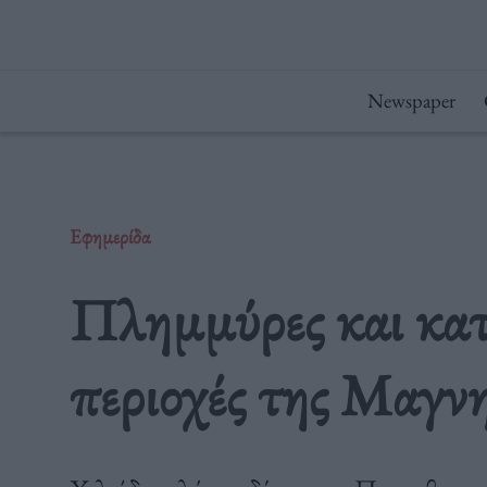
Μετάβαση
στο
περιεχόμενο
Newspaper
Εφημερίδα
Πλημμύρες και κατ
περιοχές της Μαγν