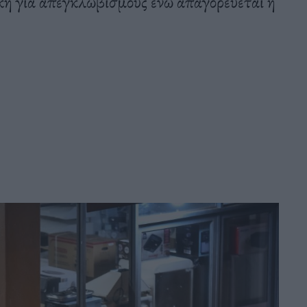
κή για απεγκλωβισμούς ενώ απαγορεύεται η