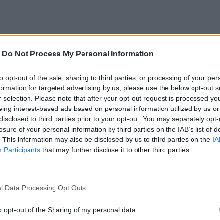
εις της Πυροσβεστικής Υπηρεσίας Λάρισας,
 φαινόμενα για μια ακόμη φορά.
-
Do Not Process My Personal Information
to opt-out of the sale, sharing to third parties, or processing of your per
formation for targeted advertising by us, please use the below opt-out s
r selection. Please note that after your opt-out request is processed y
eing interest-based ads based on personal information utilized by us or
disclosed to third parties prior to your opt-out. You may separately opt-
α εκκενωθούν αρκετά χωριά. Η ενεργοποίηση του
losure of your personal information by third parties on the IAB’s list of
, Βασιλή, Υπέρεια, Μικρό Ευύδριο, Μεγάλο
. This information may also be disclosed by us to third parties on the
IA
Participants
that may further disclose it to other third parties.
α εκκένωση προς Φάρσαλα, λόγω πλημμυρικών
l Data Processing Opt Outs
o opt-out of the Sharing of my personal data.
κίνδυνα περίπου στα 4 μέτρα, ενώ ξεπέρασε τα 6