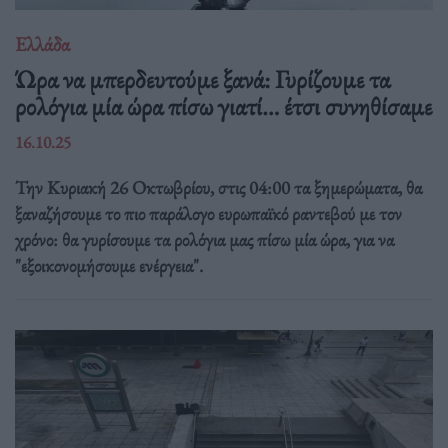
Ελλάδα
Ώρα να μπερδευτούμε ξανά: Γυρίζουμε τα
ρολόγια μία ώρα πίσω γιατί… έτσι συνηθίσαμε
16.10.25
Την Κυριακή 26 Οκτωβρίου, στις 04:00 τα ξημερώματα, θα
ξαναζήσουμε το πιο παράλογο ευρωπαϊκό ραντεβού με τον
χρόνο: θα γυρίσουμε τα ρολόγια μας πίσω μία ώρα, για να
"εξοικονομήσουμε ενέργεια".