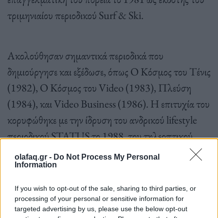
τριμηνιαίου περιοδικού Surf & Ski.
Ακολούθησαν σημαντικά περιοδικά που
δημιούργησε και εξέδωσε, όπως Ο Κόσμος του Τένις
(1982), Ο Κόσμος του Video (1983), Πλεύση
(1984), και Video Business (1986). Η επιτυχία του
κορυφώθηκε με την ίδρυση του ανδρικού lifestyle
περιοδικού STATUS το 1988, του τηλεοπτικού
οδηγού 7 Μέρες TV το 1990, και του περιοδικού
olafaq.gr -
Do Not Process My Personal
ποικίλης ύλης ΕΓΩ το 1992.
Information
If you wish to opt-out of the sale, sharing to third parties, or
processing of your personal or sensitive information for
targeted advertising by us, please use the below opt-out