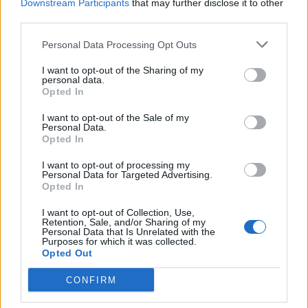
Downstream Participants
that may further disclose it to other
third parties.
Personal Data Processing Opt Outs
I want to opt-out of the Sharing of my
personal data.
Opted In
Ελλάδα
I want to opt-out of the Sale of my
Personal Data.
Ώρα να μπερδευτούμε ξανά: Γυρίζουμε τα
Opted In
ρολόγια μία ώρα πίσω γιατί… έτσι συνηθίσαμε
I want to opt-out of processing my
Personal Data for Targeted Advertising.
16.10.25
Opted In
Την Κυριακή 26 Οκτωβρίου, στις 04:00 τα ξημερώματα, θα
I want to opt-out of Collection, Use,
Retention, Sale, and/or Sharing of my
ξαναζήσουμε το πιο παράλογο ευρωπαϊκό ραντεβού με τον
Personal Data that Is Unrelated with the
χρόνο: θα γυρίσουμε τα ρολόγια μας πίσω μία ώρα, για να
Purposes for which it was collected.
Opted Out
"εξοικονομήσουμε ενέργεια".
CONFIRM