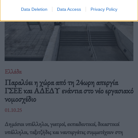
Data Deletion
Data Access
Privacy Policy
Ελλάδα
Παραλύει η χώρα από τη 24ωρη απεργία
ΓΣΕΕ και ΑΔΕΔΥ ενάντια στο νέο εργασιακό
νομοσχέδιο
01.10.25
Δημόσιοι υπάλληλοι, γιατροί, εκπαιδευτικοί, δικαστικοί
υπάλληλοι, ταξιτζήδες και ναυτεργάτες συμμετέχουν στη