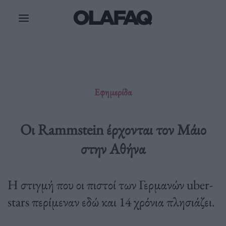
Μετάβαση
στο
περιεχόμενο
Εφημερίδα
Οι Rammstein έρχονται τον Μάιο
στην Αθήνα
Η στιγμή που οι πιστοί των Γερμανών uber-
stars περίμεναν εδώ και 14 χρόνια πλησιάζει.