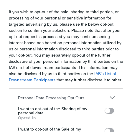
Ακολουθήστε το OLAFAQ
στο Google News
If you wish to opt-out of the sale, sharing to third parties, or
processing of your personal or sensitive information for
targeted advertising by us, please use the below opt-out
section to confirm your selection. Please note that after your
opt-out request is processed you may continue seeing
interest-based ads based on personal information utilized by
us or personal information disclosed to third parties prior to
Newsroom
your opt-out. You may separately opt-out of the further
disclosure of your personal information by third parties on the
IAB’s list of downstream participants. This information may
also be disclosed by us to third parties on the
IAB’s List of
Ετικέτες :
Αργοσαρωνικός
,
διακοπες
,
Πόρος
,
ταξίδι
.
Downstream Participants
that may further disclose it to other
third parties.
Personal Data Processing Opt Outs
I want to opt-out of the Sharing of my
Δείτε επίσης
personal data.
Opted In
I want to opt-out of the Sale of my