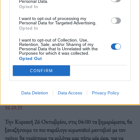
Personal Data.
Opted In
I want to opt-out of processing my
Personal Data for Targeted Advertising.
Opted In
I want to opt-out of Collection, Use,
Retention, Sale, and/or Sharing of my
Personal Data that Is Unrelated with the
Purposes for which it was collected.
Opted Out
CONFIRM
Ελλάδα
Ώρα να μπερδευτούμε ξανά: Γυρίζουμε τα
Data Deletion
Data Access
Privacy Policy
ρολόγια μία ώρα πίσω γιατί… έτσι συνηθίσαμε
16.10.25
Την Κυριακή 26 Οκτωβρίου, στις 04:00 τα ξημερώματα, θα
ξαναζήσουμε το πιο παράλογο ευρωπαϊκό ραντεβού με τον
χρόνο: θα γυρίσουμε τα ρολόγια μας πίσω μία ώρα, για να