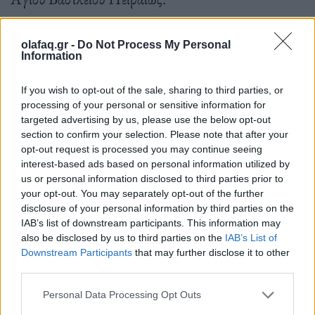
olafaq.gr -
Do Not Process My Personal
12:30-13:00 «Κρητικά κάλαντα», Αδελφότητα
Information
Κρητών Πειραιά «Η Ομόνοια». Μέλη του
If you wish to opt-out of the sale, sharing to third parties, or
συλλόγου τραγουδούν τα παραδοσιακά κρητικά
processing of your personal or sensitive information for
targeted advertising by us, please use the below opt-out
κάλαντα με συνοδεία λύρας και λαγούτου.
section to confirm your selection. Please note that after your
opt-out request is processed you may continue seeing
interest-based ads based on personal information utilized by
us or personal information disclosed to third parties prior to
Δευτέρα 18.12.2023
your opt-out. You may separately opt-out of the further
disclosure of your personal information by third parties on the
IAB’s list of downstream participants. This information may
also be disclosed by us to third parties on the
IAB’s List of
18:00-19:00 H Φιλαρμονική του Δήμου Πειραιά
Downstream Participants
that may further disclose it to other
θα ψυχαγωγήσει το χωριό των ξωτικών με κάλαντα
third parties.
Χριστουγέννων.
Personal Data Processing Opt Outs