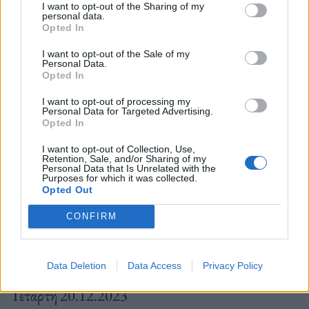
I want to opt-out of the Sharing of my
personal data.
Opted In
18:00-19:30 face painting, ΙΕΚ ΟΜΗΡΟΣ-
AEGEAN COLLEGE
I want to opt-out of the Sale of my
Personal Data.
Opted In
I want to opt-out of processing my
Τρίτη 19.12.2023
Personal Data for Targeted Advertising.
Opted In
I want to opt-out of Collection, Use,
Retention, Sale, and/or Sharing of my
18:00-20:30 “Χριστουγεννιάτικο Πειραιώτικο
Personal Data that Is Unrelated with the
Purposes for which it was collected.
Πάρτι”, Μουσικό Σχολείο Πειραιά. Μαθητές θα
Opted Out
διασκεδάσουν το κοινό με μουσική και τραγούδια,
CONFIRM
μετατρέποντας την πλατεία σε ένα μεγάλο πάρτι.
Data Deletion
Data Access
Privacy Policy
Τετάρτη 20.12.2023