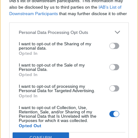
IAB’s list of downstream participants. This information may
αντικαταστάσεις και αντίγραφα διπλωμάτων, έχουν
also be disclosed by us to third parties on the
IAB’s List of
Downstream Participants
that may further disclose it to other
γίνει 30.000 ανανεώσεις διπλωμάτων ηλεκτρονικά,
third parties.
και έχουν εκδοθεί άλλες 14.610 άδειες οχημάτων
Personal Data Processing Opt Outs
μετά από κλοπή ή απώλεια. Επίσης, από το
I want to opt-out of the Sharing of my
καλοκαίρι που ενσωματώθηκε και η διαδικασία της
personal data.
Opted In
μεταβίβασης στο σύστημα έχουν γίνει ήδη ψηφιακά
I want to opt-out of the Sale of my
8.500 πράξεις μεταβίβασης οχημάτων.
Personal Data.
Opted In
I want to opt-out of processing my
Personal Data for Targeted Advertising.
Αυτοί οι αριθμοί μεταφράζονται σε λιγότερη
Opted In
γραφειοκρατία, εξοικονόμηση διοικητικού κόστους
I want to opt-out of Collection, Use,
Retention, Sale, and/or Sharing of my
στη δημόσια διοίκηση και διαφάνεια».
Personal Data that Is Unrelated with the
Purposes for which it was collected.
Opted Out
CONFIRM