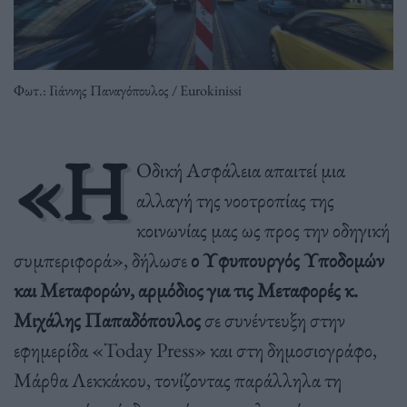
Φωτ.: Γιάννης Παναγόπουλος / Eurokinissi
«Η
Οδική Ασφάλεια απαιτεί μια
αλλαγή της νοοτροπίας της
κοινωνίας μας ως προς την οδηγική
συμπεριφορά», δήλωσε
ο Υφυπουργός Υποδομών
και Μεταφορών, αρμόδιος για τις Μεταφορές κ.
Μιχάλης Παπαδόπουλος
σε συνέντευξη στην
εφημερίδα «Today Press» και στη δημοσιογράφο,
Μάρθα Λεκκάκου, τονίζοντας παράλληλα τη