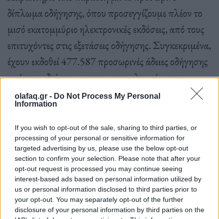
δίπλωμα οδήγησης, όπου προσεγγίζουμε πλέον το
μισό εκατομμύριο ηλεκτρονικές εκδόσεις, από τους
επιτυχόντες στις εξετάσεις οδήγησης. Συγκεκριμένα,
έχουν εκδοθεί 477.587 προσωρινές άδειες οδήγησης
από τους ιδιώτες και τους επαγγελματίες που
πέρασαν τις εξετάσεις και μπορούν από την επόμενη
olafaq.gr -
Do Not Process My Personal
Information
κιόλας μέρα να εκτυπώσουν την προσωρινή άδεια
από τον υπολογιστή τους και να οδηγήσουν το
If you wish to opt-out of the sale, sharing to third parties, or
processing of your personal or sensitive information for
αυτοκίνητό τους, χωρίς να περιμένουν τέσσερις
targeted advertising by us, please use the below opt-out
μήνες να τους έρθει το δίπλωμα όπως συνέβαινε στο
section to confirm your selection. Please note that after your
opt-out request is processed you may continue seeing
πρόσφατο παρελθόν.
interest-based ads based on personal information utilized by
us or personal information disclosed to third parties prior to
your opt-out. You may separately opt-out of the further
disclosure of your personal information by third parties on the
Επιπλέον, έχουν εκδοθεί ηλεκτρονικά 38.000