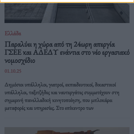
Ελλάδα
Παραλύει η χώρα από τη 24ωρη απεργία
ΓΣΕΕ και ΑΔΕΔΥ ενάντια στο νέο εργασιακό
νομοσχέδιο
01.10.25
Δημόσιοι υπάλληλοι, γιατροί, εκπαιδευτικοί, δικαστικοί
υπάλληλοι, ταξιτζήδες και ναυτεργάτες συμμετέχουν στη
σημερινή πανελλαδική κινητοποίηση, που μπλοκάρει
μεταφορές και υπηρεσίες. Στο επίκεντρο των