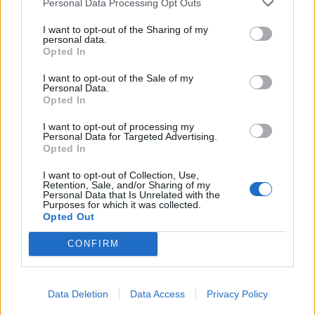
Personal Data Processing Opt Outs
Ελλάδα
I want to opt-out of the Sharing of my
personal data.
Ώρα να μπερδευτούμε ξανά: Γυρίζουμε τα
Opted In
ρολόγια μία ώρα πίσω γιατί… έτσι συνηθίσαμε
I want to opt-out of the Sale of my
Personal Data.
16.10.25
Opted In
Την Κυριακή 26 Οκτωβρίου, στις 04:00 τα ξημερώματα, θα
I want to opt-out of processing my
Personal Data for Targeted Advertising.
ξαναζήσουμε το πιο παράλογο ευρωπαϊκό ραντεβού με τον
Opted In
χρόνο: θα γυρίσουμε τα ρολόγια μας πίσω μία ώρα, για να
I want to opt-out of Collection, Use,
"εξοικονομήσουμε ενέργεια".
Retention, Sale, and/or Sharing of my
Personal Data that Is Unrelated with the
Purposes for which it was collected.
Opted Out
CONFIRM
Data Deletion
Data Access
Privacy Policy