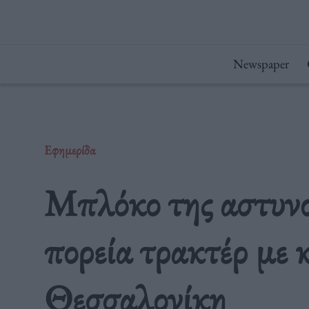
Μετάβαση
στο
περιεχόμενο
Newspaper
Εφημερίδα
Μπλόκο της αστυνο
πορεία τρακτέρ με 
Θεσσαλονίκη