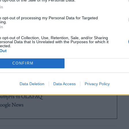
In
to opt-out of processing my Personal Data for Targeted
ing.
ονίκης – Νέων Μουδανιών
στο ρεύμα προς
In
παράδρομος της Εθνικής Οδού στο ίδιο ρεύμα.
o opt-out of Collection, Use, Retention, Sale, and/or Sharing
ersonal Data that Is Unrelated with the Purposes for which it
lected.
Out
CONFIRM
Data Deletion
Data Access
Privacy Policy
ουθήστε το OLAFAQ
oogle News