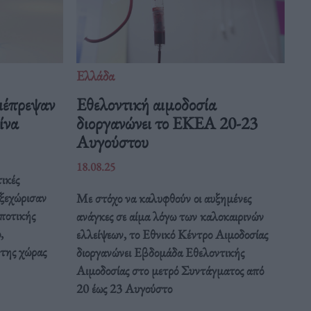
Ελλάδα
ιέπρεψαν
Eθελοντική αιμοδοσία
Κίνα
διοργανώνει το ΕΚΕΑ 20-23
Αυγούστου
18.08.25
ικές
 ξεχώρισαν
Με στόχο να καλυφθούν οι αυξημένες
ποτικής
ανάγκες σε αίμα λόγω των καλοκαιρινών
,
ελλείψεων, το Εθνικό Κέντρο Αιμοδοσίας
 της χώρας
διοργανώνει Εβδομάδα Εθελοντικής
Αιμοδοσίας στο μετρό Συντάγματος από
20 έως 23 Αυγούστο