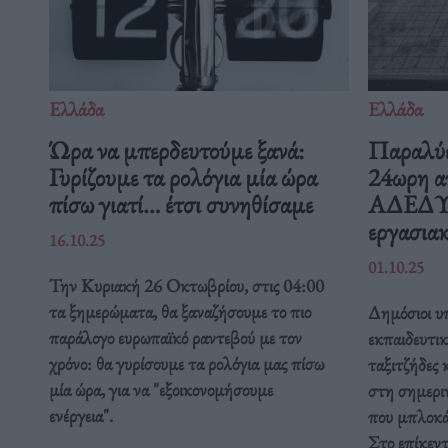
Ελλάδα
Ελλάδα
Ώρα να μπερδευτούμε ξανά:
Παραλύε
Γυρίζουμε τα ρολόγια μία ώρα
24ωρη α
πίσω γιατί… έτσι συνηθίσαμε
ΑΔΕΔΥ ε
εργασιακ
16.10.25
01.10.25
Την Κυριακή 26 Οκτωβρίου, στις 04:00
τα ξημερώματα, θα ξαναζήσουμε το πιο
Δημόσιοι υπ
παράλογο ευρωπαϊκό ραντεβού με τον
εκπαιδευτικ
χρόνο: θα γυρίσουμε τα ρολόγια μας πίσω
ταξιτζήδες 
μία ώρα, για να "εξοικονομήσουμε
στη σημερι
ενέργεια".
που μπλοκάρ
Στο επίκεν