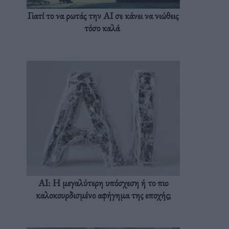
Γιατί το να ρωτάς την AI σε κάνει να νιώθεις
τόσο καλά
AI: Η μεγαλύτερη υπόσχεση ή το πιο
καλοκουρδισμένο αφήγημα της εποχής;