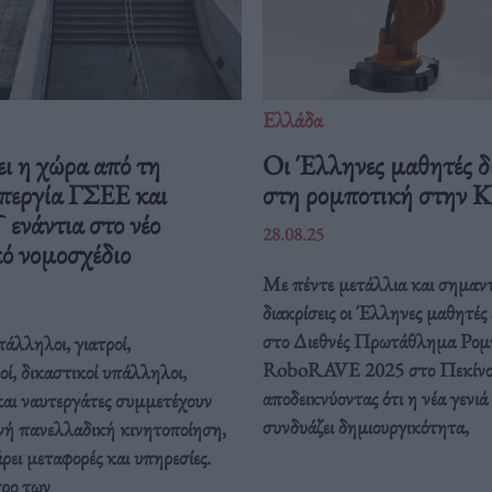
Ελλάδα
ι η χώρα από τη
Οι Έλληνες μαθητές δ
περγία ΓΣΕΕ και
στη ρομποτική στην 
νάντια στο νέο
28.08.25
ό νομοσχέδιο
Με πέντε μετάλλια και σημαντ
διακρίσεις οι Έλληνες μαθητές
στο Διεθνές Πρωτάθλημα Ρομ
άλληλοι, γιατροί,
RoboRAVE 2025 στο Πεκίνο
οί, δικαστικοί υπάλληλοι,
αποδεικνύοντας ότι η νέα γενιά
και ναυτεργάτες συμμετέχουν
συνδυάζει δημιουργικότητα,
νή πανελλαδική κινητοποίηση,
ει μεταφορές και υπηρεσίες.
τρο των