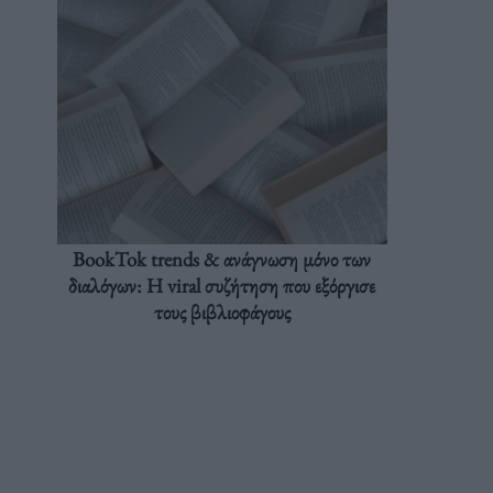
BookTok trends & ανάγνωση μόνο των
διαλόγων: Η viral συζήτηση που εξόργισε
τους βιβλιοφάγους