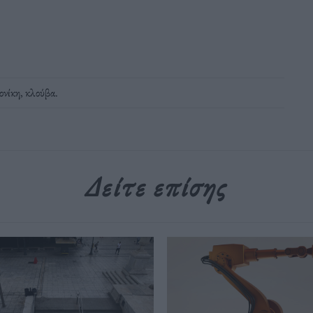
ονίκη
,
κλούβα
.
Δείτε επίσης