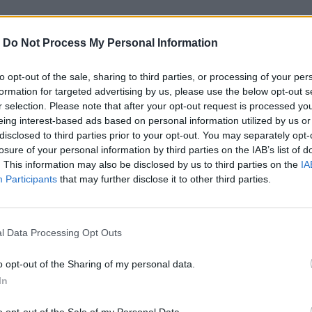
-
Do Not Process My Personal Information
μάτησε την πορεία των περίπου
40 τρακτέρ
των
ύνονταν προς το κέντρο της
Θεσσαλονίκης
. Οι
to opt-out of the sale, sharing to third parties, or processing of your per
formation for targeted advertising by us, please use the below opt-out s
υδανιών, ξεκίνησαν νωρίς το πρωί με προορισμό
r selection. Please note that after your opt-out request is processed y
εδονίας-Θράκης), προκειμένου να επιδώσουν
eing interest-based ads based on personal information utilized by us or
disclosed to third parties prior to your opt-out. You may separately opt-
losure of your personal information by third parties on the IAB’s list of
. This information may also be disclosed by us to third parties on the
IA
Participants
that may further disclose it to other third parties.
 κινητοποίηση ζήτησε από τους αστυνομικούς να
ο
τούς επιτράπηκε να συνεχίσουν μόνο με αγροτικά
l Data Processing Opt Outs
 παρακάμψει το μπλόκο των αστυνομικών, άνοιξε
o opt-out of the Sharing of my personal data.
δού, στο ύψος του Λακκώματος και προχώρησε με
In
νου δρόμου που οδηγεί στη Θεσσαλονίκη.
o opt-out of the Sale of my Personal Data.