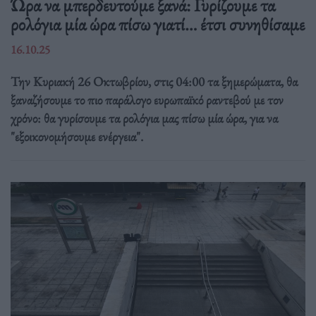
Ώρα να μπερδευτούμε ξανά: Γυρίζουμε τα
ρολόγια μία ώρα πίσω γιατί… έτσι συνηθίσαμε
16.10.25
Την Κυριακή 26 Οκτωβρίου, στις 04:00 τα ξημερώματα, θα
ξαναζήσουμε το πιο παράλογο ευρωπαϊκό ραντεβού με τον
χρόνο: θα γυρίσουμε τα ρολόγια μας πίσω μία ώρα, για να
"εξοικονομήσουμε ενέργεια".