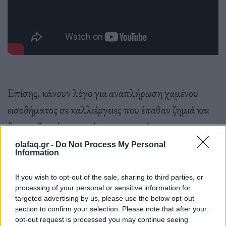
Επίσης, κάνουν λόγο για αναπλήρωση χαμένου
εισοδήματος σε καλλιέργειες που έπαθαν ζημιά και
δεν αποζημιώνονται, όπως ο περονόσπορος στα
αμπέλια. Επίσης να μην ισχύσουν οι περιορισμοί
olafaq.gr -
Do Not Process My Personal
Information
στις καλλιέργειες από την νέα ΚΑΠ και
αναπλήρωση εισοδήματος σε αγροτοκτηνοτρόφους,
If you wish to opt-out of the sale, sharing to third parties, or
processing of your personal or sensitive information for
ως ότου αποκατασταθεί το εισόδημα από την
targeted advertising by us, please use the below opt-out
παραγωγή και τα ζώα, κά.
section to confirm your selection. Please note that after your
opt-out request is processed you may continue seeing