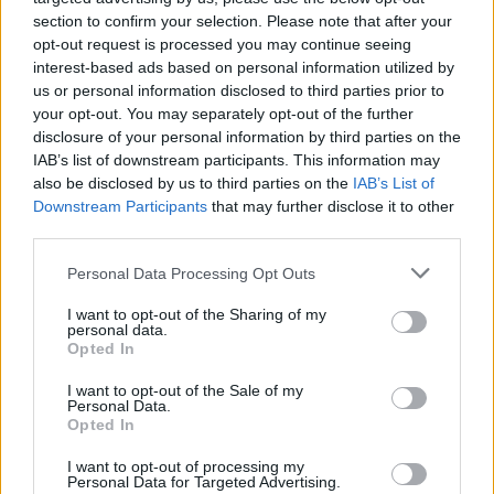
ποιότητα και ασφάλεια
» τόνισε η δήμαρχος Σίφνου
section to confirm your selection. Please note that after your
opt-out request is processed you may continue seeing
Μαρία Ναδάλη.
interest-based ads based on personal information utilized by
us or personal information disclosed to third parties prior to
your opt-out. You may separately opt-out of the further
disclosure of your personal information by third parties on the
IAB’s list of downstream participants. This information may
also be disclosed by us to third parties on the
IAB’s List of
Downstream Participants
that may further disclose it to other
Πηγή: ΑΠΕ-ΜΠΕ
third parties.
Personal Data Processing Opt Outs
Ακολουθήστε το OLAFAQ
I want to opt-out of the Sharing of my
στο Google News
personal data.
Opted In
I want to opt-out of the Sale of my
Personal Data.
Opted In
I want to opt-out of processing my
Newsroom
Personal Data for Targeted Advertising.