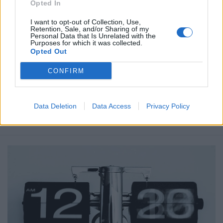
Opted In
I want to opt-out of Collection, Use,
Ετικέτες :
Βρετανία
,
Ικαρία
,
Μετρό
,
Νάξος
,
Νησιά
,
Παξοί
,
Σίφνος
,
Retention, Sale, and/or Sharing of my
Personal Data that Is Unrelated with the
Σκόπελος
,
Ταξιδιώτες
,
Τουρισμός
.
Purposes for which it was collected.
Opted Out
CONFIRM
Δείτε επίσης
Data Deletion
Data Access
Privacy Policy