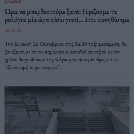
Ελλάδα
Ώρα να μπερδευτούμε ξανά: Γυρίζουμε τα
ρολόγια μία ώρα πίσω γιατί… έτσι συνηθίσαμε
16.10.25
Την Κυριακή 26 Οκτωβρίου, στις 04:00 τα ξημερώματα, θα
ξαναζήσουμε το πιο παράλογο ευρωπαϊκό ραντεβού με τον
χρόνο: θα γυρίσουμε τα ρολόγια μας πίσω μία ώρα, για να
"εξοικονομήσουμε ενέργεια".