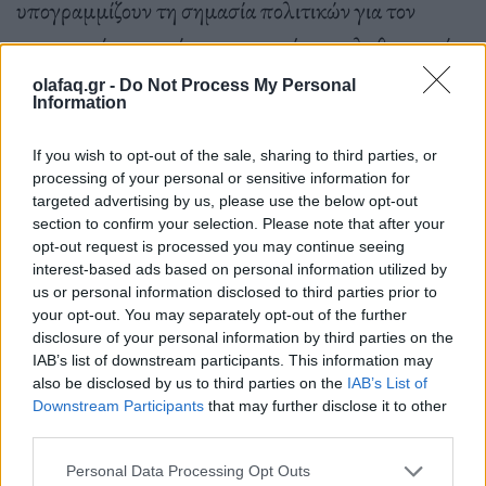
υπογραμμίζουν τη σημασία πολιτικών για τον
μετριασμό του αντίκτυπου που έχει ο πληθωρισμός.
Από στοιχεία που συγκέντρωσε προκύπτει ότι σε 17
olafaq.gr -
Do Not Process My Personal
Information
χώρες του εφαρμόσθηκε πέρυσι αυτόματη
αναπροσαρμογή του συστήματος φορολογίας
If you wish to opt-out of the sale, sharing to third parties, or
processing of your personal or sensitive information for
εισοδήματος φυσικών προσώπων, ενώ σε 21 χώρες η
targeted advertising by us, please use the below opt-out
προσαρμογή ήταν στη διακριτική ευχέρειά τους. Οι
section to confirm your selection. Please note that after your
opt-out request is processed you may continue seeing
περισσότερες χώρες προχώρησαν σε προσαρμογή
interest-based ads based on personal information utilized by
των ασφαλιστικών εισφορών και οι μισές σε
us or personal information disclosed to third parties prior to
your opt-out. You may separately opt-out of the further
προσαρμογή των επιδομάτων.
disclosure of your personal information by third parties on the
IAB’s list of downstream participants. This information may
also be disclosed by us to third parties on the
IAB’s List of
Downstream Participants
that may further disclose it to other
third parties.
Πηγή: ΑΠΕ-ΜΠΕ
Personal Data Processing Opt Outs