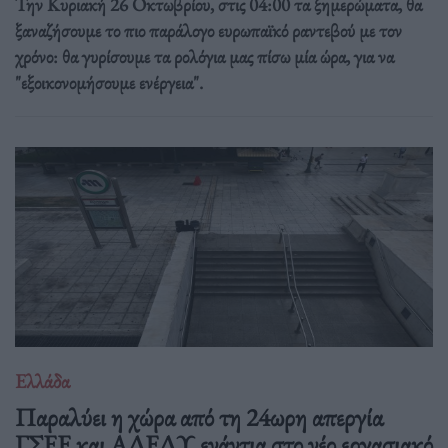
Την Κυριακή 26 Οκτωβρίου, στις 04:00 τα ξημερώματα, θα
ξαναζήσουμε το πιο παράλογο ευρωπαϊκό ραντεβού με τον
χρόνο: θα γυρίσουμε τα ρολόγια μας πίσω μία ώρα, για να
"εξοικονομήσουμε ενέργεια".
Ελλάδα
Παραλύει η χώρα από τη 24ωρη απεργία
ΓΣΕΕ και ΑΔΕΔΥ ενάντια στο νέο εργασιακό