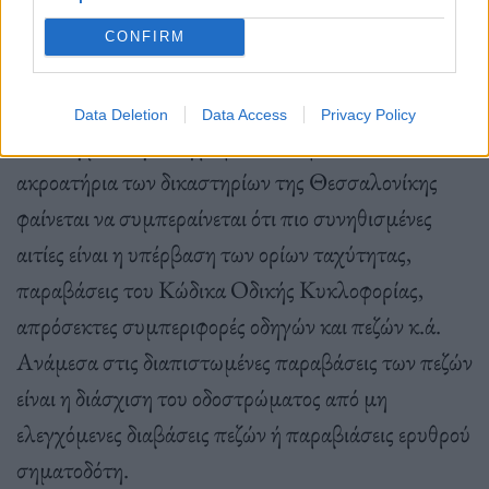
CONFIRM
Αίτια και ευθύνες
Data Deletion
Data Access
Privacy Policy
Από τη μελέτη δικογραφιών που φτάνουν στα
ακροατήρια των δικαστηρίων της Θεσσαλονίκης
φαίνεται να συμπεραίνεται ότι πιο συνηθισμένες
αιτίες είναι η υπέρβαση των ορίων ταχύτητας,
παραβάσεις του Κώδικα Οδικής Κυκλοφορίας,
απρόσεκτες συμπεριφορές οδηγών και πεζών κ.ά.
Ανάμεσα στις διαπιστωμένες παραβάσεις των πεζών
είναι η διάσχιση του οδοστρώματος από μη
ελεγχόμενες διαβάσεις πεζών ή παραβιάσεις ερυθρού
σηματοδότη.