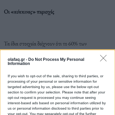
Οι «
κόκκινες
» περιοχές
Τα ίδια στοιχεία δείχνουν ότι το 60% των
παρασύρσεων γίνονται στο πολεοδομικό
συγκρότημα και το υπόλοιπο 40% σε εθνικούς,
olafaq.gr -
Do Not Process My Personal
Information
επαρχιακούς και περιφερειακούς δρόμους- κατά
κανόνα όταν οι πεζοί επιχειρούν να διασχίσουν το
If you wish to opt-out of the sale, sharing to third parties, or
processing of your personal or sensitive information for
οδόστρωμα.
targeted advertising by us, please use the below opt-out
section to confirm your selection. Please note that after your
opt-out request is processed you may continue seeing
interest-based ads based on personal information utilized by
Όσον αφορά το πολεοδομικό συγκρότημα της
us or personal information disclosed to third parties prior to
your opt-out. You may separately opt-out of the further