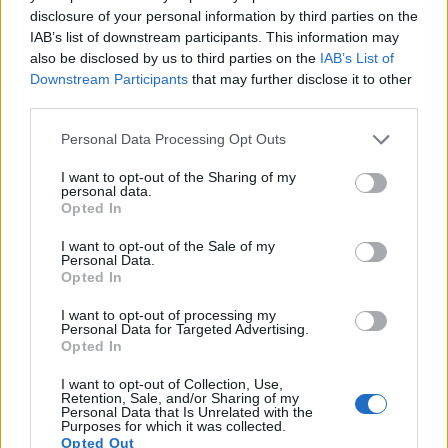
Θεσσαλονίκης, οι «
κόκκινες
» περιοχές είναι οι
disclosure of your personal information by third parties on the
οδικοί άξονες της Εγνατίας, της Παπαναστασίου,
IAB’s list of downstream participants. This information may
also be disclosed by us to third parties on the
IAB’s List of
της Λαγκαδά και της Μοναστηρίου. Εδώ φαίνεται
Downstream Participants
that may further disclose it to other
να καταγράφονται στατιστικά οι περισσότερες
third parties.
παρασύρσεις με τραυματισμούς. Πρόκειται για κατ’
Personal Data Processing Opt Outs
εξοχήν δρόμους με πυκνή κυκλοφορία οχημάτων και
I want to opt-out of the Sharing of my
personal data.
πεζών.
Opted In
I want to opt-out of the Sale of my
Personal Data.
Από την ανάλυση των ίδιων στοιχείων προκύπτει
Opted In
ότι οι ηλικιακές ομάδες, που «μέτρησαν» το 2022
I want to opt-out of processing my
Personal Data for Targeted Advertising.
τα περισσότερα θύματα από θανατηφόρες
Opted In
παρασύρσεις, ανήκουν στις ηλικιακές κατηγορίες
I want to opt-out of Collection, Use,
Retention, Sale, and/or Sharing of my
20-24 έτη, 50 ετών και άνω, όπως επίσης 38-43.
Personal Data that Is Unrelated with the
Purposes for which it was collected.
Opted Out