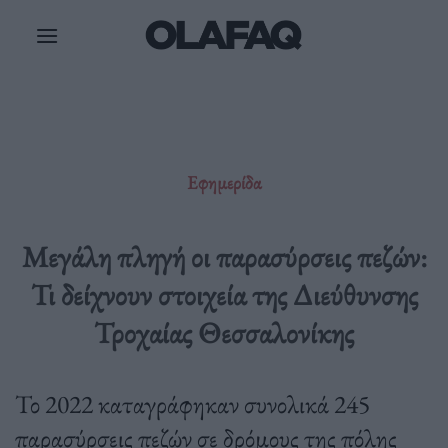
Μετάβαση
στο
περιεχόμενο
Εφημερίδα
Μεγάλη πληγή οι παρασύρσεις πεζών:
Τι δείχνουν στοιχεία της Διεύθυνσης
Τροχαίας Θεσσαλονίκης
Το 2022 καταγράφηκαν συνολικά 245
παρασύρσεις πεζών σε δρόμους της πόλης