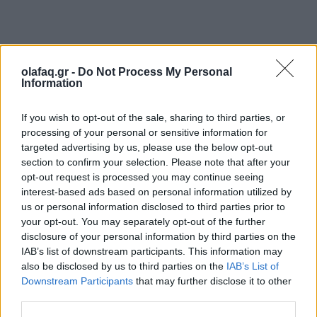
Δυναμικό παρών στην «πράσινη» εκδήλωση του
Εθνικού Κήπου δίνει το Εργαστήριο
olafaq.gr -
Do Not Process My Personal
Information
“ΠΟΙΩ”. Ένας δημιουργικός συνδυασμός έτοιμων
If you wish to opt-out of the sale, sharing to third parties, or
αντικειμένων, τμημάτων που έχουν προκύψει μέσω
processing of your personal or sensitive information for
τρισδιάστατης εκτύπωσης και ανακυκλώσιμων
targeted advertising by us, please use the below opt-out
section to confirm your selection. Please note that after your
υλικών κομμένων σε «laser cutter» βρίσκονται στη
opt-out request is processed you may continue seeing
διάθεση των επισκεπτών προς συναρμολόγηση και
interest-based ads based on personal information utilized by
us or personal information disclosed to third parties prior to
χρήση. Στόχος της δράσης είναι η ευαισθητοποίηση
your opt-out. You may separately opt-out of the further
των μικρών και μεγάλων “εξερευνητών” σε θέματα
disclosure of your personal information by third parties on the
IAB’s list of downstream participants. This information may
που αφορούν στην αναβαθμιστική ανακύκλωση, την
also be disclosed by us to third parties on the
IAB’s List of
Downstream Participants
that may further disclose it to other
επανάχρηση και το compost, μέσα από την χρήση
third parties.
σύγχρονου τεχνολογικού εξοπλισμού.