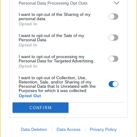
Personal Data Processing Opt Outs
I want to opt-out of the Sharing of my
personal data.
Εντυπωσιακό «Info-Booth» για την ανακύκλωση
Opted In
στην πόλη
I want to opt-out of the Sale of my
Personal Data.
Opted In
I want to opt-out of processing my
Personal Data for Targeted Advertising.
Opted In
Η Ελληνική Εταιρεία Αξιοποίησης Ανακύκλωσης
I want to opt-out of Collection, Use,
(Ε.Ε.Α.Α) διαμόρφωσε ένα εντυπωσιακό INFO-
Retention, Sale, and/or Sharing of my
Personal Data that Is Unrelated with the
BOOTH για το κοινό με διανομή υλικού. Μέσω
Purposes for which it was collected.
Opted Out
αυτής της δράσης, το κοινό ενημερώνεται για τη
CONFIRM
σημασία της ανακύκλωσης συσκευασιών στους
μπλε κάδους, τον σωστό τρόπο ανακύκλωσης,
καθώς και τα αποτελέσματα της Ανακύκλωσης
Data Deletion
Data Access
Privacy Policy