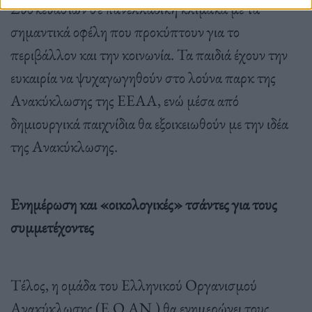
Συσκευασιών σε πανελλαδική κλίμακα με τα
σημαντικά οφέλη που προκύπτουν για το
περιβάλλον και την κοινωνία. Τα παιδιά έχουν την
ευκαιρία να ψυχαγωγηθούν στο λούνα παρκ της
Ανακύκλωσης της ΕΕΑΑ, ενώ μέσα από
δημιουργικά παιχνίδια θα εξοικειωθούν με την ιδέα
της Ανακύκλωσης.
Ενημέρωση και «οικολογικές» τσάντες για τους
συμμετέχοντες
Τέλος, η ομάδα του Ελληνικού Οργανισμού
Ανακύκλωσης (Ε.Ο.ΑΝ.) θα ενημερώνει τους