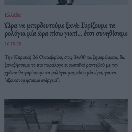
Ελλάδα
Ώρα να μπερδευτούμε ξανά: Γυρίζουμε τα
ρολόγια μία ώρα πίσω γιατί… έτσι συνηθίσαμε
16.10.25
Την Κυριακή 26 Οκτωβρίου, στις 04:00 τα ξημερώματα, θα
ξαναζήσουμε το πιο παράλογο ευρωπαϊκό ραντεβού με τον
χρόνο: θα γυρίσουμε τα ρολόγια μας πίσω μία ώρα, για να
"εξοικονομήσουμε ενέργεια".