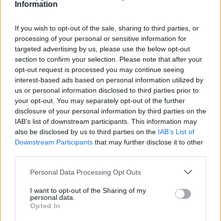
Information
If you wish to opt-out of the sale, sharing to third parties, or
Οι μαθητές δεν χάνουν ευκαιρία να παίξουν και με
processing of your personal or sensitive information for
targeted advertising by us, please use the below opt-out
μια κίνηση με το κινητό τους διαβάζουν για το
section to confirm your selection. Please note that after your
opt-out request is processed you may continue seeing
«Παλαιό Ρήγμα (Εσκί Ντελίκ)», ενώ παρακάτω,
interest-based ads based on personal information utilized by
με αντίστοιχο τρόπο, θα μάθουν στη συνέχεια της
us or personal information disclosed to third parties prior to
your opt-out. You may separately opt-out of the further
διαδρομής για τον Πύργο Μανουήλ Παλαιολόγου
disclosure of your personal information by third parties on the
στα Βόρεια τείχη της Ακρόπολης.
IAB’s list of downstream participants. This information may
also be disclosed by us to third parties on the
IAB’s List of
Downstream Participants
that may further disclose it to other
third parties.
Personal Data Processing Opt Outs
Η Πολιτιστική Γειτονιά
I want to opt-out of the Sharing of my
personal data.
Δίπλα στα βυζαντινά τείχη της Θεσσαλονίκης, στο
Opted In
πάρκο Ελπίδος, υπάρχουν 13 αναπαλαιωμένα -με