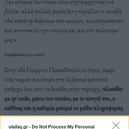
Την ιστορία του τόπου, όπου συχνά έρχονται για
βόλτα, αλλά πολλές φορές δεν γνωρίζουν τι συνέβη
εδώ κατά τη διάρκεια των αιώνων, που εκπροσωπεί
και αντανακλά την ιστορία μας και τον πολιτισμό
μας».
Διαβάζοντας στο κινητό
Στην οδό Γεώργιου Παπαδόπουλου (προς τιμήν
ενός νεαρού που έπεσε στο αλβανικό μέτωπο)
υπάρχει ένα, από τα δεκάδες στην περιοχή,
πλακίδιο
με qr code, μέσω του οποίου, με το κινητό του, ο
καθένας και η καθεμία μπορεί να μάθει πληροφορίες
για την ιστορία του σημείου.
olafaq.gr -
Do Not Process My Personal