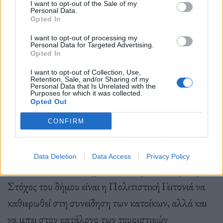
I want to opt-out of the Sale of my
χρηματοδότηση του Π.Ε.Π. Κεντρικής Μακεδονίας
Personal Data.
Opted In
2000-2006 και του Ευρωπαϊκού Οικονομικού
I want to opt-out of processing my
Χώρου- προσφυγικά σπίτια, τα οποία φιλοξενούν
Personal Data for Targeted Advertising.
Opted In
πολιτιστικές δραστηριότητες και καλλιτεχνικά
I want to opt-out of Collection, Use,
εργαστήρια.
Retention, Sale, and/or Sharing of my
Personal Data that Is Unrelated with the
Purposes for which it was collected.
Opted Out
«Ο κόσμος της Θεσσαλονίκης έχει αγκαλιάσει την
CONFIRM
Πολιτιστική Γειτονιά, ωστόσο είμαστε ακόμη
μακριά από το να γίνει ο τόπος συνάντησης των
Data Deletion
Data Access
Privacy Policy
Θεσσαλονικέων»
, σημειώνει ο Σίμος Δανιηλίδης.
Στόχος του δήμου είναι η Πολιτιστική Γειτονιά να
καθιερωθεί στη συνείδηση των κατοίκων, αλλά και
να μπει στον κατάλογο των τουριστικών