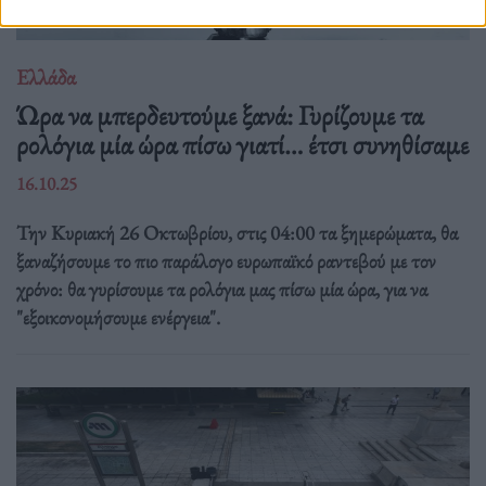
Ελλάδα
Ώρα να μπερδευτούμε ξανά: Γυρίζουμε τα
ρολόγια μία ώρα πίσω γιατί… έτσι συνηθίσαμε
16.10.25
Την Κυριακή 26 Οκτωβρίου, στις 04:00 τα ξημερώματα, θα
ξαναζήσουμε το πιο παράλογο ευρωπαϊκό ραντεβού με τον
χρόνο: θα γυρίσουμε τα ρολόγια μας πίσω μία ώρα, για να
"εξοικονομήσουμε ενέργεια".