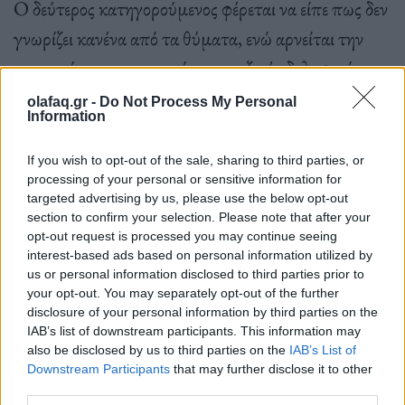
Ο δεύτερος κατηγορούμενος φέρεται να είπε πως δεν
γνωρίζει κανένα από τα θύματα, ενώ αρνείται την
παρουσία του στο σημείο της μαζικής δολοφονίας.
olafaq.gr -
Do Not Process My Personal
Information
If you wish to opt-out of the sale, sharing to third parties, or
processing of your personal or sensitive information for
Πηγή: ΑΠΕ-ΜΠΕ
targeted advertising by us, please use the below opt-out
section to confirm your selection. Please note that after your
opt-out request is processed you may continue seeing
Ακολουθήστε το OLAFAQ
interest-based ads based on personal information utilized by
us or personal information disclosed to third parties prior to
στο Google News
your opt-out. You may separately opt-out of the further
disclosure of your personal information by third parties on the
IAB’s list of downstream participants. This information may
also be disclosed by us to third parties on the
IAB’s List of
Downstream Participants
that may further disclose it to other
third parties.
Newsroom