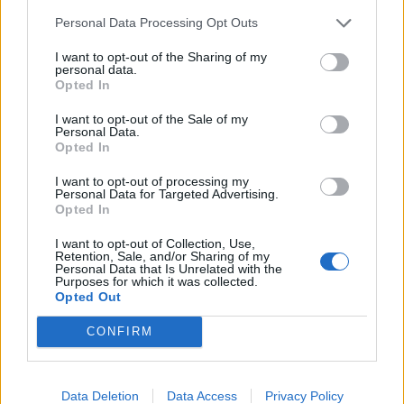
Personal Data Processing Opt Outs
I want to opt-out of the Sharing of my
Ελλάδα
personal data.
Opted In
Ώρα να μπερδευτούμε ξανά: Γυρίζουμε τα
I want to opt-out of the Sale of my
ρολόγια μία ώρα πίσω γιατί… έτσι συνηθίσαμε
Personal Data.
Opted In
16.10.25
I want to opt-out of processing my
Personal Data for Targeted Advertising.
Την Κυριακή 26 Οκτωβρίου, στις 04:00 τα ξημερώματα, θα
Opted In
ξαναζήσουμε το πιο παράλογο ευρωπαϊκό ραντεβού με τον
I want to opt-out of Collection, Use,
χρόνο: θα γυρίσουμε τα ρολόγια μας πίσω μία ώρα, για να
Retention, Sale, and/or Sharing of my
Personal Data that Is Unrelated with the
"εξοικονομήσουμε ενέργεια".
Purposes for which it was collected.
Opted Out
CONFIRM
Data Deletion
Data Access
Privacy Policy