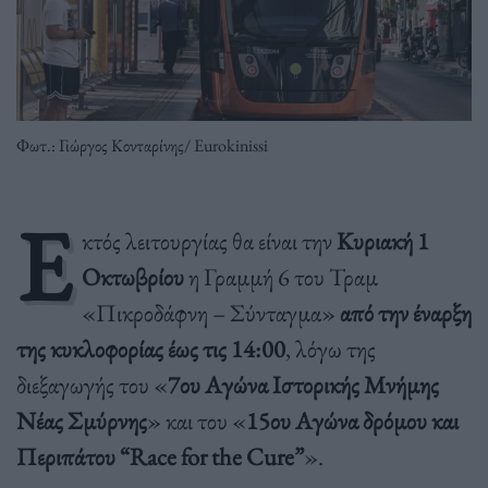
Φωτ.: Γιώργος Κονταρίνης/ Eurokinissi
Ε
κτός λειτουργίας θα είναι την
Κυριακή 1
Οκτωβρίου
η Γραμμή 6 του Τραμ
«Πικροδάφνη – Σύνταγμα»
από την έναρξη
της κυκλοφορίας έως τις 14:00
, λόγω της
διεξαγωγής του «
7ου Αγώνα Ιστορικής Μνήμης
Νέας Σμύρνης
» και του «
15ου Αγώνα δρόμου και
Περιπάτου “Race for the Cure”
».