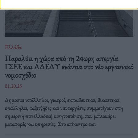
Ελλάδα
Παραλύει η χώρα από τη 24ωρη απεργία
ΓΣΕΕ και ΑΔΕΔΥ ενάντια στο νέο εργασιακό
νομοσχέδιο
01.10.25
Δημόσιοι υπάλληλοι, γιατροί, εκπαιδευτικοί, δικαστικοί
υπάλληλοι, ταξιτζήδες και ναυτεργάτες συμμετέχουν στη
σημερινή πανελλαδική κινητοποίηση, που μπλοκάρει
μεταφορές και υπηρεσίες. Στο επίκεντρο των