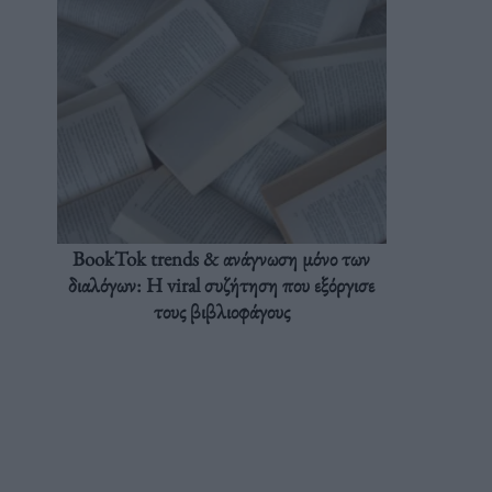
BookTok trends & ανάγνωση μόνο των
διαλόγων: Η viral συζήτηση που εξόργισε
τους βιβλιοφάγους