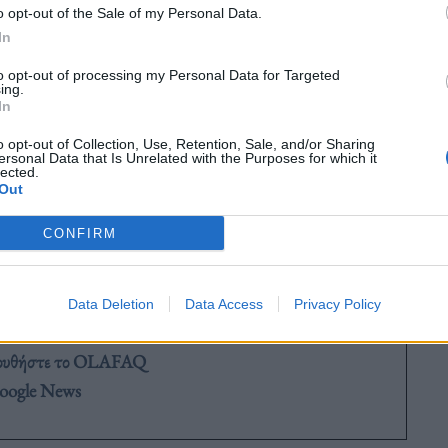
o opt-out of the Sale of my Personal Data.
 Αθηνάς από Σοφοκλέους και στην Πειραιώς από
In
to opt-out of processing my Personal Data for Targeted
ing.
In
o opt-out of Collection, Use, Retention, Sale, and/or Sharing
ersonal Data that Is Unrelated with the Purposes for which it
lected.
Out
CONFIRM
Data Deletion
Data Access
Privacy Policy
ουθήστε το OLAFAQ
oogle News