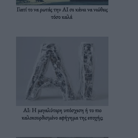
Γιατί το να ρωτάς την AI σε κάνει να νιώθεις
τόσο καλά
AI: Η μεγαλύτερη υπόσχεση ή το πιο
καλοκουρδισμένο αφήγημα της εποχής;