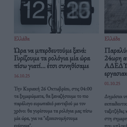
Ελλάδα
Ελλάδα
Ώρα να μπερδευτούμε ξανά:
Παραλύε
Γυρίζουμε τα ρολόγια μία ώρα
24ωρη α
πίσω γιατί… έτσι συνηθίσαμε
ΑΔΕΔΥ ε
εργασιακ
16.10.25
01.10.25
Την Κυριακή 26 Οκτωβρίου, στις 04:00
τα ξημερώματα, θα ξαναζήσουμε το πιο
Δημόσιοι υπ
παράλογο ευρωπαϊκό ραντεβού με τον
εκπαιδευτικ
χρόνο: θα γυρίσουμε τα ρολόγια μας πίσω
ταξιτζήδες 
μία ώρα, για να "εξοικονομήσουμε
στη σημερι
ενέργεια".
που μπλοκάρ