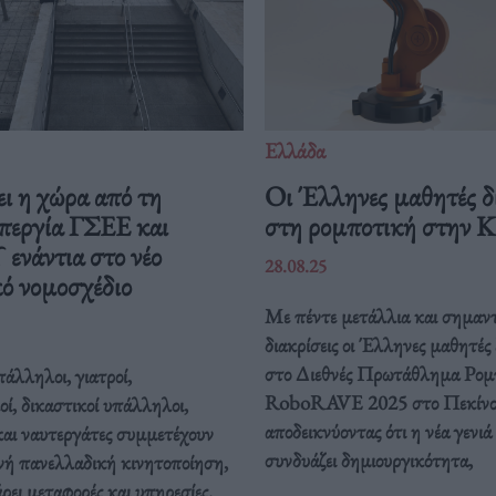
Ελλάδα
ι η χώρα από τη
Οι Έλληνες μαθητές δ
περγία ΓΣΕΕ και
στη ρομποτική στην 
νάντια στο νέο
28.08.25
ό νομοσχέδιο
Με πέντε μετάλλια και σημαντ
διακρίσεις οι Έλληνες μαθητές
στο Διεθνές Πρωτάθλημα Ρομ
άλληλοι, γιατροί,
RoboRAVE 2025 στο Πεκίνο
οί, δικαστικοί υπάλληλοι,
αποδεικνύοντας ότι η νέα γενιά
και ναυτεργάτες συμμετέχουν
συνδυάζει δημιουργικότητα,
νή πανελλαδική κινητοποίηση,
ει μεταφορές και υπηρεσίες.