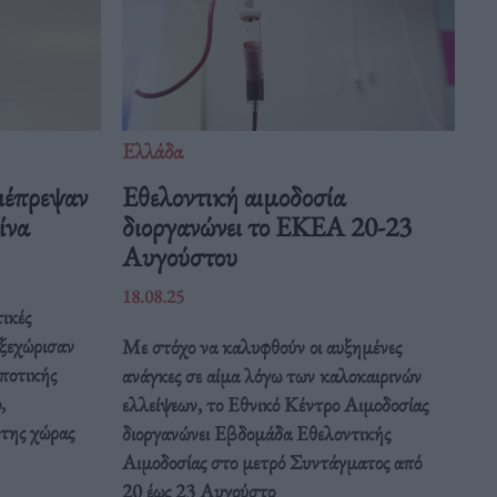
Ελλάδα
ιέπρεψαν
Eθελοντική αιμοδοσία
Κίνα
διοργανώνει το ΕΚΕΑ 20-23
Αυγούστου
18.08.25
ικές
 ξεχώρισαν
Με στόχο να καλυφθούν οι αυξημένες
ποτικής
ανάγκες σε αίμα λόγω των καλοκαιρινών
,
ελλείψεων, το Εθνικό Κέντρο Αιμοδοσίας
 της χώρας
διοργανώνει Εβδομάδα Εθελοντικής
Αιμοδοσίας στο μετρό Συντάγματος από
20 έως 23 Αυγούστο