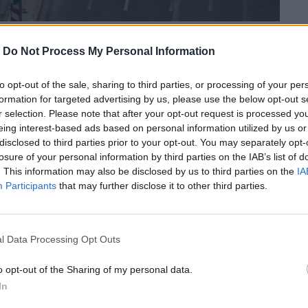
-
Do Not Process My Personal Information
to opt-out of the sale, sharing to third parties, or processing of your per
μία έκτακτες
κυκλοφοριακές ρυθμίσεις
στο κέντρο
formation for targeted advertising by us, please use the below opt-out s
r selection. Please note that after your opt-out request is processed y
υ έχουν προγραμματιστεί για τα 15 χρόνια από
eing interest-based ads based on personal information utilized by us or
λου.
disclosed to third parties prior to your opt-out. You may separately opt-
losure of your personal information by third parties on the IAB’s list of
. This information may also be disclosed by us to third parties on the
IA
Participants
that may further disclose it to other third parties.
που 500 μαθητές, φοιτητές και εκπαιδευτικοί,
νεται να κάνουν πορεία προς το Σύνταγμα.
l Data Processing Opt Outs
o opt-out of the Sharing of my personal data.
In
λοφορία των οχημάτων στην οδό Πανεπιστημίου