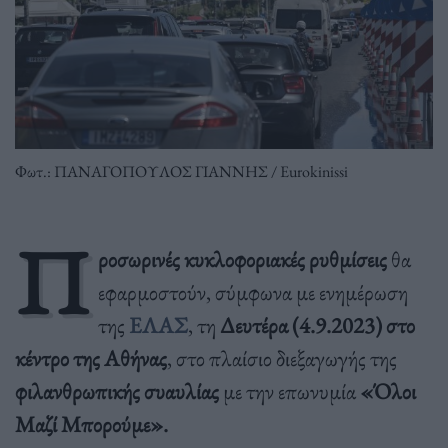
Φωτ.: ΠΑΝΑΓΟΠΟΥΛΟΣ ΓΙΑΝΝΗΣ / Eurokinissi
Π
ροσωρινές κυκλοφοριακές ρυθμίσεις
θα
εφαρμοστούν, σύμφωνα με ενημέρωση
της
ΕΛΑΣ
, τη
Δευτέρα (4.9.2023) στο
κέντρο της Αθήνας
, στο πλαίσιο διεξαγωγής της
φιλανθρωπικής συαυλίας
με την επωνυμία
«Όλοι
Μαζί Μπορούμε».