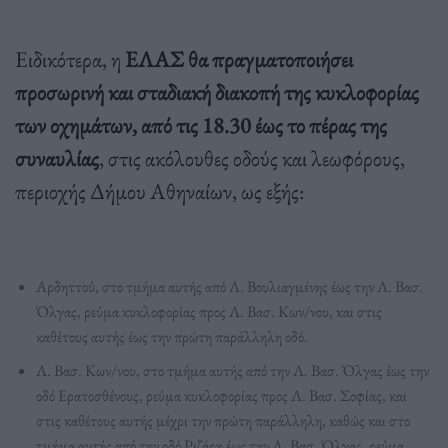
Ειδικότερα, η
ΕΛΑΣ θα πραγματοποιήσει
προσωρινή και σταδιακή διακοπή της κυκλοφορίας
των οχημάτων, από τις 18.30 έως το πέρας της
συναυλίας
, στις ακόλουθες οδούς και λεωφόρους,
περιοχής Δήμου Αθηναίων, ως εξής:
Αρδηττού, στο τμήμα αυτής από Λ. Βουλιαγμένης έως την Λ. Βασ.
Όλγας, ρεύμα κυκλοφορίας προς Λ. Βασ. Κων/νου, και στις
καθέτους αυτής έως την πρώτη παράλληλη οδό.
Λ. Βασ. Κων/νου, στο τμήμα αυτής από την Λ. Βασ. Όλγας έως την
οδό Ερατοσθένους, ρεύμα κυκλοφορίας προς Λ. Βασ. Σοφίας, και
στις καθέτους αυτής μέχρι την πρώτη παράλληλη, καθώς και στο
τμήμα αυτής από την οδό Ριζάρη έως την Λ. Βασ. Όλγας, ρεύμα