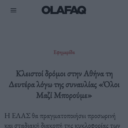
Μετάβαση
στο
περιεχόμενο
Εφημερίδα
Κλειστοί δρόμοι στην Αθήνα τη
Δευτέρα λόγω της συναυλίας «Όλοι
Μαζί Μπορούμε»
Η ΕΛΑΣ θα πραγματοποιήσει προσωρινή
και σταδιακή διακοπή της κυκλοφορίας των