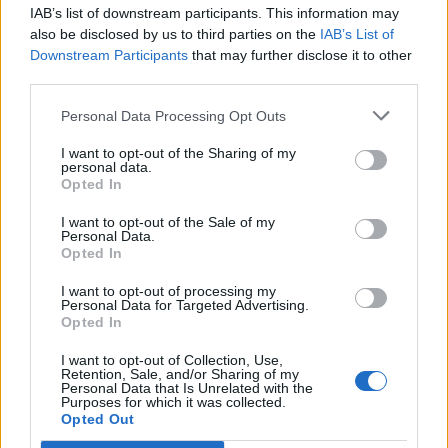
IAB’s list of downstream participants. This information may
also be disclosed by us to third parties on the
IAB’s List of
Downstream Participants
that may further disclose it to other
third parties.
Personal Data Processing Opt Outs
I want to opt-out of the Sharing of my
personal data.
Opted In
I want to opt-out of the Sale of my
Personal Data.
Opted In
Ελλάδα
Ώρα να μπερδευτούμε ξανά: Γυρίζουμε τα
I want to opt-out of processing my
Personal Data for Targeted Advertising.
ρολόγια μία ώρα πίσω γιατί… έτσι συνηθίσαμε
Opted In
16.10.25
I want to opt-out of Collection, Use,
Retention, Sale, and/or Sharing of my
Personal Data that Is Unrelated with the
Την Κυριακή 26 Οκτωβρίου, στις 04:00 τα ξημερώματα, θα
Purposes for which it was collected.
Opted Out
ξαναζήσουμε το πιο παράλογο ευρωπαϊκό ραντεβού με τον