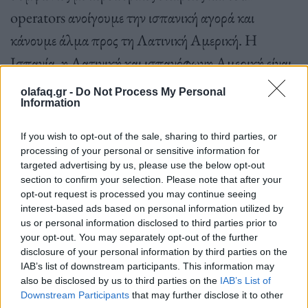
operators ανοίγουμε την ισπανική αγορά και
κάνουμε άλμα προς τη Λατινική Αμερική. Η
Ισπανία, η Λατινική και ισπανόφωνη Αμερική είναι
μία σπουδαία και τεράστια τουριστική αγορά. Η
olafaq.gr -
Do Not Process My Personal
Information
Σκιάθος συνδέεται με εκατοντάδες απευθείας
πτήσεις και περιμένουμε απευθείας συνδέσεις με
If you wish to opt-out of the sale, sharing to third parties, or
Μαδρίτη, Βαρκελώνη και άλλες πόλεις και
processing of your personal or sensitive information for
targeted advertising by us, please use the below opt-out
προώθηση προ το νησί μας επισκεπτών από νέες
section to confirm your selection. Please note that after your
περιοχές. Προσφέρουμε εξαιρετικού επιπέδου
opt-out request is processed you may continue seeing
interest-based ads based on personal information utilized by
τουριστικό προϊόν και πρέπει να το διατηρήσουμε
us or personal information disclosed to third parties prior to
your opt-out. You may separately opt-out of the further
στην κορυφή. Φέτος έχουν γίνει πάρα πολλές
disclosure of your personal information by third parties on the
ανακαινίσεις ξενοδοχείων, βελτιώθηκε κατά πολύ το
IAB’s list of downstream participants. This information may
also be disclosed by us to third parties on the
IAB’s List of
οδικό δίκτυο, λειτουργούν άψογα με νέα μορφή οι
Downstream Participants
that may further disclose it to other