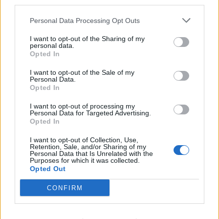
αστικές συγκοινωνίες, προστέθηκαν πεζοδρόμια, νέα
third parties.
φωτιστικά και εμείς οι επαγγελματίες δίνουμε τον
Personal Data Processing Opt Outs
καλύτερο εαυτό μας για την ποιότητα του νησιού».
I want to opt-out of the Sharing of my
personal data.
Opted In
I want to opt-out of the Sale of my
Personal Data.
Opted In
Ακόμη ένας στόχος για τη Σκιάθο είναι η
I want to opt-out of processing my
προσέλκυση του τουρισμού κρουαζιέρας με επαφές
Personal Data for Targeted Advertising.
Opted In
και συναντήσεις με μεγάλες εταιρείες ώστε να
I want to opt-out of Collection, Use,
προσεγγίζουν στο νησί κρουαζιερόπλοια, αλλά αυτά
Retention, Sale, and/or Sharing of my
Personal Data that Is Unrelated with the
να είναι μεσαίου μεγέθους ώστε να μπορούν να
Purposes for which it was collected.
Opted Out
κινούνται στον περιορισμένο θαλάσσιο χώρο της
CONFIRM
περιοχής, αφού η στενότητα των θαλάσσιων
διαύλων δεν επιτρέπει την παρουσία των