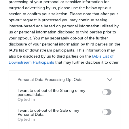
Και βέβαια αξίζει κανείς να κολυμπήσει στα
processing of your personal or sensitive information for
targeted advertising by us, please use the below opt-out
γάργαρα νερά στους
Χωμούς
και στο
Γυαλί
, άλλη
section to confirm your selection. Please note that after your
μία ερημική, ειδυλλιακή παραλία κοντά στους
opt-out request is processed you may continue seeing
interest-based ads based on personal information utilized by
Έρμονες και στο χωριό των
Γιαννάδων
, και αυτή
us or personal information disclosed to third parties prior to
your opt-out. You may separately opt-out of the further
προσβάσιμη μόνο από τη θάλασσα.
disclosure of your personal information by third parties on the
IAB’s list of downstream participants. This information may
also be disclosed by us to third parties on the
IAB’s List of
Downstream Participants
that may further disclose it to other
third parties.
Πηγή: ΕΡΤ3/Ρεπορτάζ: Γιάννης Ανδριώτης
Personal Data Processing Opt Outs
I want to opt-out of the Sharing of my
personal data.
Ακολουθήστε το OLAFAQ
Opted In
στο Google News
I want to opt-out of the Sale of my
Personal Data.
Opted In