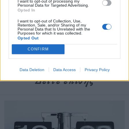
I want to opt-out of processing my
Personal Data for Targeted Advertising.
Opted In
Newsroom
I want to opt-out of Collection, Use,
Retention, Sale, and/or Sharing of my
Personal Data that Is Unrelated with the
Purposes for which it was collected.
Opted Out
Ετικέτες :
Κέρκυρα
,
Παραλίες
.
CONFIRM
Data Deletion
Data Access
Privacy Policy
Δείτε επίσης