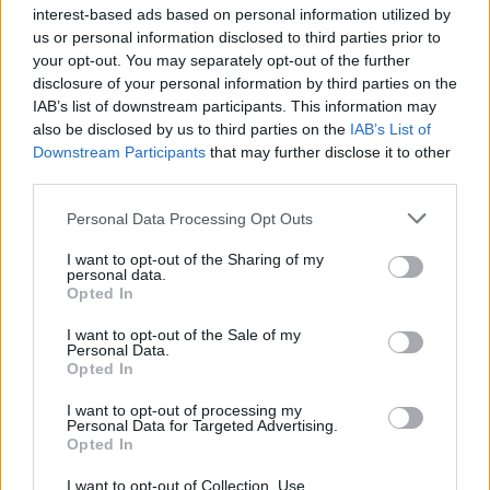
interest-based ads based on personal information utilized by
us or personal information disclosed to third parties prior to
your opt-out. You may separately opt-out of the further
• Φθιώτιδα, Μαγνησία,
disclosure of your personal information by third parties on the
IAB’s list of downstream participants. This information may
also be disclosed by us to third parties on the
IAB’s List of
Downstream Participants
that may further disclose it to other
• Αχαΐα, Αρκαδία, Ηλεία, Ξάνθη και νησιά του
third parties.
Ιονίου
.
Personal Data Processing Opt Outs
I want to opt-out of the Sharing of my
personal data.
*Πηγή:
ertnews.gr
Opted In
I want to opt-out of the Sale of my
Personal Data.
Opted In
I want to opt-out of processing my
Personal Data for Targeted Advertising.
➪
Ακολουθήστε το OLAFAQ
Opted In
στο
Facebook
,
Bluesky
και
Instagram
.
I want to opt-out of Collection, Use,