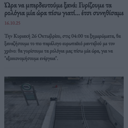
Ώρα να μπερδευτούμε ξανά: Γυρίζουμε τα
ρολόγια μία ώρα πίσω γιατί… έτσι συνηθίσαμε
16.10.25
Την Κυριακή 26 Οκτωβρίου, στις 04:00 τα ξημερώματα, θα
ξαναζήσουμε το πιο παράλογο ευρωπαϊκό ραντεβού με τον
χρόνο: θα γυρίσουμε τα ρολόγια μας πίσω μία ώρα, για να
"εξοικονομήσουμε ενέργεια".