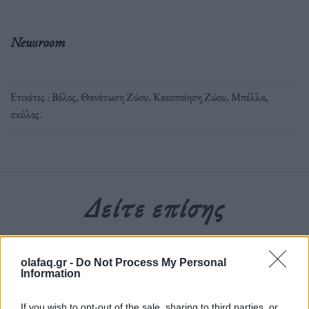
Newsroom
Ετικέτες :
Βόλος
,
Θανάτωση Ζώου
,
Κακοποίηση Ζώου
,
Μπέλλα
,
σκύλος
.
Δείτε επίσης
olafaq.gr -
Do Not Process My Personal
Information
If you wish to opt-out of the sale, sharing to third parties, or