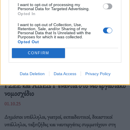
I want to opt-out of processing my
Personal Data for Targeted Advertising.
Opted In
I want to opt-out of Collection, Use,
Retention, Sale, and/or Sharing of my
Personal Data that Is Unrelated with the
Purposes for which it was collected.
Opted Out
CONFIRM
Ελλάδα
Data Deletion
Data Access
Privacy Policy
Παραλύει η χώρα από τη 24ωρη απεργία
ΓΣΕΕ και ΑΔΕΔΥ ενάντια στο νέο εργασιακό
νομοσχέδιο
01.10.25
Δημόσιοι υπάλληλοι, γιατροί, εκπαιδευτικοί, δικαστικοί
υπάλληλοι, ταξιτζήδες και ναυτεργάτες συμμετέχουν στη