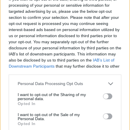
processing of your personal or sensitive information for
targeted advertising by us, please use the below opt-out
section to confirm your selection. Please note that after your
opt-out request is processed you may continue seeing
interest-based ads based on personal information utilized by
us or personal information disclosed to third parties prior to
your opt-out. You may separately opt-out of the further
Ελλάδα
disclosure of your personal information by third parties on the
Ώρα να μπερδευτούμε ξανά: Γυρίζουμε τα
IAB’s list of downstream participants. This information may
also be disclosed by us to third parties on the
IAB’s List of
ρολόγια μία ώρα πίσω γιατί… έτσι συνηθίσαμε
Downstream Participants
that may further disclose it to other
third parties.
16.10.25
Personal Data Processing Opt Outs
Την Κυριακή 26 Οκτωβρίου, στις 04:00 τα ξημερώματα, θα
ξαναζήσουμε το πιο παράλογο ευρωπαϊκό ραντεβού με τον
I want to opt-out of the Sharing of my
personal data.
χρόνο: θα γυρίσουμε τα ρολόγια μας πίσω μία ώρα, για να
Opted In
"εξοικονομήσουμε ενέργεια".
I want to opt-out of the Sale of my
Personal Data.
Opted In