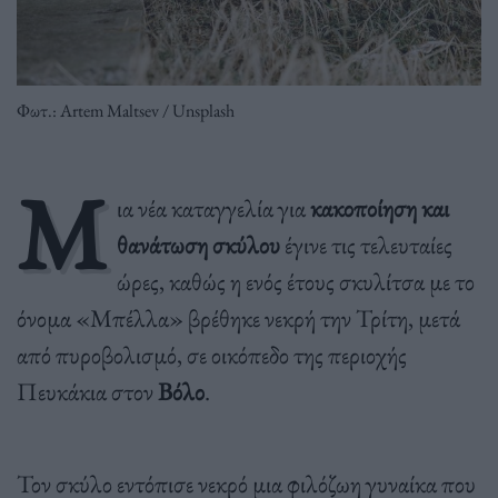
Φωτ.: Artem Maltsev / Unsplash
Μ
ια νέα καταγγελία για
κακοποίηση και
θανάτωση σκύλου
έγινε τις τελευταίες
ώρες, καθώς η ενός έτους σκυλίτσα με το
όνομα «Μπέλλα» βρέθηκε νεκρή την Τρίτη, μετά
από πυροβολισμό, σε οικόπεδο της περιοχής
Πευκάκια στον
Βόλο
.
Τον σκύλο εντόπισε νεκρό μια φιλόζωη γυναίκα που