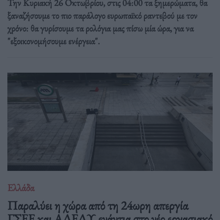
Την Κυριακή 26 Οκτωβρίου, στις 04:00 τα ξημερώματα, θα
ξαναζήσουμε το πιο παράλογο ευρωπαϊκό ραντεβού με τον
χρόνο: θα γυρίσουμε τα ρολόγια μας πίσω μία ώρα, για να
"εξοικονομήσουμε ενέργεια".
Ελλάδα
Παραλύει η χώρα από τη 24ωρη απεργία
ΓΣΕΕ και ΑΔΕΔΥ ενάντια στο νέο εργασιακό