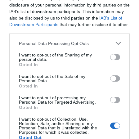
disclosure of your personal information by third parties on the
IAB’s list of downstream participants. This information may
also be disclosed by us to third parties on the
IAB’s List of
Ακολουθήστε το OLAFAQ
Downstream Participants
that may further disclose it to other
στο Google News
third parties.
Personal Data Processing Opt Outs
I want to opt-out of the Sharing of my
personal data.
Opted In
Newsroom
I want to opt-out of the Sale of my
Personal Data.
Opted In
Ετικέτες :
βροχές
,
Καιρός
,
Καταιγίδες
,
Πρόβλεψη
.
I want to opt-out of processing my
Personal Data for Targeted Advertising.
Opted In
I want to opt-out of Collection, Use,
Retention, Sale, and/or Sharing of my
Personal Data that Is Unrelated with the
Purposes for which it was collected.
Opted Out