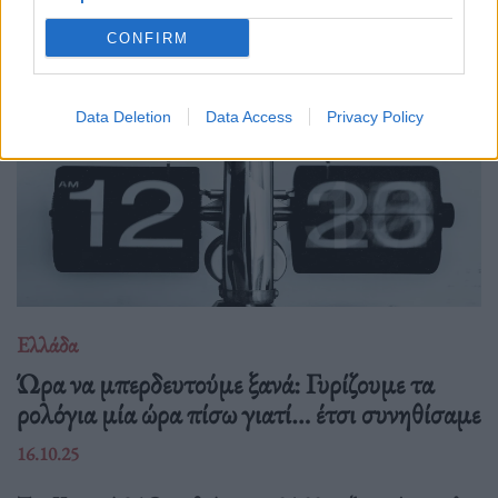
Δείτε επίσης
CONFIRM
Data Deletion
Data Access
Privacy Policy
Ελλάδα
Ώρα να μπερδευτούμε ξανά: Γυρίζουμε τα
ρολόγια μία ώρα πίσω γιατί… έτσι συνηθίσαμε
16.10.25