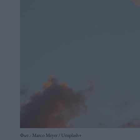
Φωτ.: Marco Meyer / Unsplash+