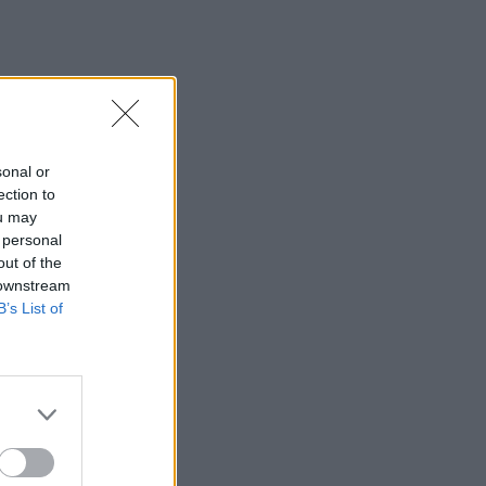
sonal or
ection to
ou may
 personal
out of the
 downstream
B’s List of