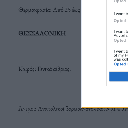
Opted 
Θερμοκρασία: Από 25 έως 35 βαθμούς Κελσίου
I want t
Opted 
ΘΕΣΣΑΛΟΝΙΚΗ
I want 
Advertis
Opted 
I want t
of my P
was col
Opted 
Καιρός: Γενικά αίθριος.
Άνεμοι: Ανατολικοί βορειοανατολικοί 3 με 4 μ