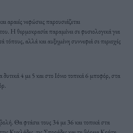
και αραιές νεφώσεις παρουσιάζεται
υ. Η θερμοκρασία παραμένει σε φυσιολογικά για
τά τόπους, αλλά και αυξημένη συννεφιά σε περιοχές
α δυτικά 4 με 5 και στο Ιόνιο τοπικά 6 μποφόρ, στα
όρ.
βολή. Θα φτάσει τους 34 με 36 και τοπικά στα
στις Κυκλάδες, τις Σποράδες και τη βόρεια Κρήτη