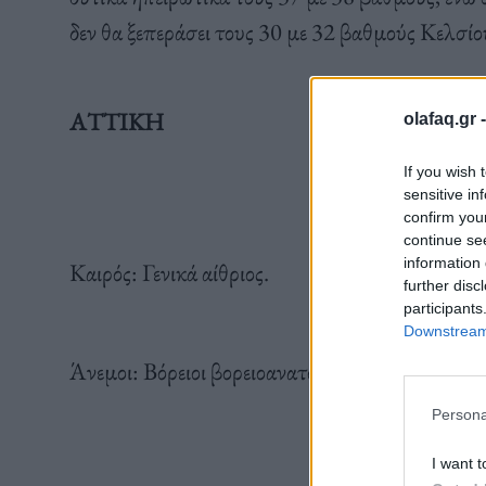
δεν θα ξεπεράσει τους 30 με 32 βαθμούς Κελσίο
ΑΤΤΙΚΗ
olafaq.gr 
If you wish 
sensitive in
confirm you
continue se
information 
Καιρός: Γενικά αίθριος.
further disc
participants
Downstream 
Άνεμοι: Βόρειοι βορειοανατολικοί 5 με 6 και στ
Persona
I want t