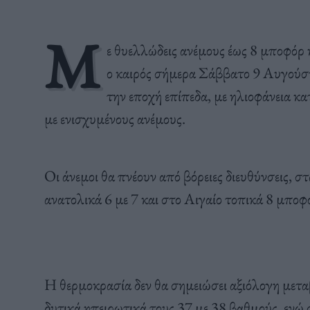
Μ
ε θυελλώδεις ανέμους έως 8 μποφόρ 
ο
καιρός
σήμερα Σάββατο 9 Αυγούστο
την εποχή επίπεδα, με ηλιοφάνεια κα
με ενισχυμένους ανέμους.
Οι άνεμοι θα πνέουν από βόρειες διευθύνσεις, στ
ανατολικά 6 με 7 και στο Αιγαίο τοπικά 8 μποφ
Η θερμοκρασία δεν θα σημειώσει αξιόλογη μετα
δυτικά ηπειρωτικά τους 37 με 38 βαθμούς, ενώ 