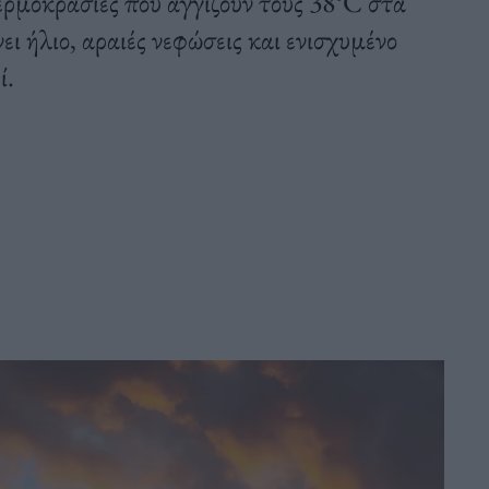
ερμοκρασίες που αγγίζουν τους 38°C στα
ι ήλιο, αραιές νεφώσεις και ενισχυμένο
ί.