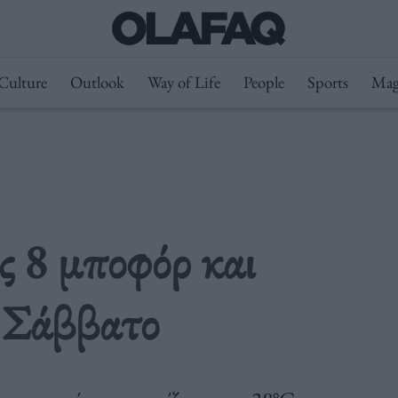
Culture
Outlook
Way of Life
People
Sports
Mag
ως 8 μποφόρ και
ο Σάββατο