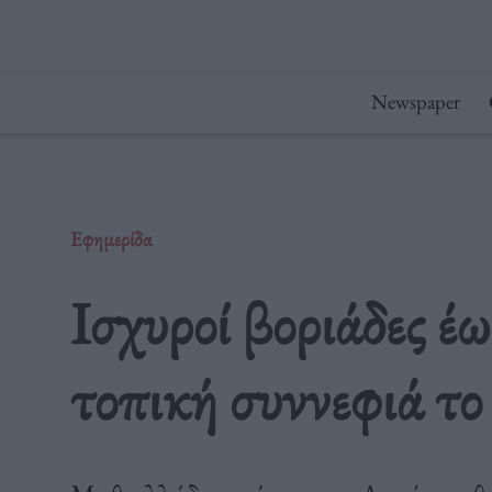
Μετάβαση
στο
περιεχόμενο
Newspaper
Εφημερίδα
Ισχυροί βοριάδες έ
τοπική συννεφιά τ