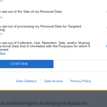
In
 προσφυγικό.
o opt-out of the Sale of my Personal Data.
In
θεί να ανταπεξέλθει και να βοηθήσει με τον
to opt-out of processing my Personal Data for Targeted
ing.
 τραυματισμένους και χτυπημένους ανθρώπους.
In
o opt-out of Collection, Use, Retention, Sale, and/or Sharing
ersonal Data that Is Unrelated with the Purposes for which it
lected.
Out
μένου να τους φορτώσουν στις βάρκες, τους
CONFIRM
Data Deletion
Data Access
Privacy Policy
και παιδιά πεταμένα σε απόκρημνα σημεία του