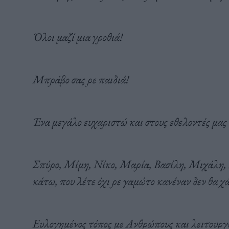
Όλοι μαζί μια γροθιά!
Μπράβο σας ρε παιδιά!
Ένα μεγάλο ευχαριστώ και στους εθελοντές μας 
Σπύρο, Μίμη, Νίκο, Μαρία, Βασίλη, Μιχάλη, Μ
κάτω, που λέτε όχι ρε γαμώτο κανέναν δεν θα χά
Ευλογημένος τόπος με Ανθρώπους και λειτουργού