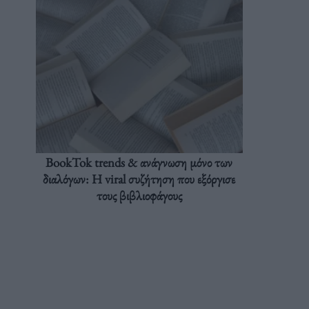
BookTok trends & ανάγνωση μόνο των
διαλόγων: Η viral συζήτηση που εξόργισε
τους βιβλιοφάγους