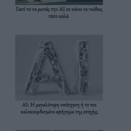
Γιατί το να ρωτάς την AI σε κάνει να νιώθεις
τόσο καλά
AI: Η μεγαλύτερη υπόσχεση ή το πιο
καλοκουρδισμένο αφήγημα της εποχής;