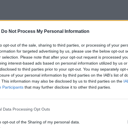
-
Do Not Process My Personal Information
ίλο μας Thanasis Tsitsas, παρομοιαζοντας τον με
to opt-out of the sale, sharing to third parties, or processing of your per
χτισε το μοναστήρι του Αγίου Παντελεήμονα…
formation for targeted advertising by us, please use the below opt-out s
r selection. Please note that after your opt-out request is processed y
eing interest-based ads based on personal information utilized by us or
disclosed to third parties prior to your opt-out. You may separately opt-
έρες ήταν αποκλεισμένο στο βουνό, οι γονείς του
losure of your personal information by third parties on the IAB’s list of
. This information may also be disclosed by us to third parties on the
IA
…
Participants
that may further disclose it to other third parties.
l Data Processing Opt Outs
κεται στο ύψος των περιστάσεων, βάζοντας
o opt-out of the Sharing of my personal data.