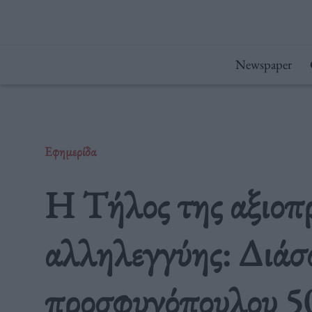
Μετάβαση
στο
περιεχόμενο
Newspaper
Εφημερίδα
Η Τήλος της αξιοπρ
αλληλεγγύης: Διά
προσφυγόπουλου 5