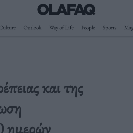
Culture
Outlook
Way of Life
People
Sports
Mag
έπειας και της
σωση
0 ημερών