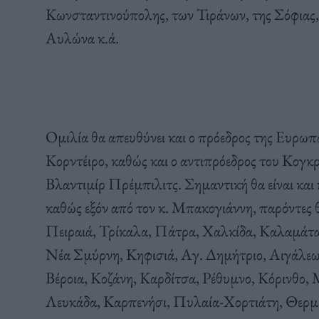
Κωνσταντινούπολης, των Τιράνων, της Σόφιας, 
Αυλώνα κ.ά.
Ομιλία θα απευθύνει και ο πρόεδρος της Ευρω
Κορντέιρο, καθώς και ο αντιπρόεδρος του Κογ
Βλαντιμίρ Πρέμπιλιτς. Σημαντική θα είναι κα
καθώς εξόν από τον κ. Μπακογιάννη, παρόντες 
Πειραιά, Τρίκαλα, Πάτρα, Χαλκίδα, Καλαμάτα,
Νέα Σμύρνη, Κηφισιά, Αγ. Δημήτριο, Αιγάλε
Βέροια, Κοζάνη, Καρδίτσα, Ρέθυμνο, Κόρινθο, 
Λευκάδα, Καρπενήσι, Πυλαία-Χορτιάτη, Θερμα