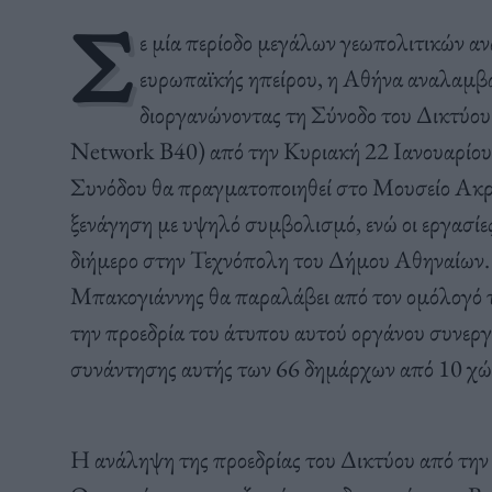
Σ
ε μία περίοδο μεγάλων γεωπολιτικών α
ευρωπαϊκής ηπείρου, η Αθήνα αναλαμβάν
διοργανώνοντας τη Σύνοδο του Δικτύο
Network B40) από την Κυριακή 22 Ιανουαρίου έ
Συνόδου θα πραγματοποιηθεί στο Μουσείο Ακρό
ξενάγηση με υψηλό συμβολισμό, ενώ οι εργασίε
διήμερο στην Τεχνόπολη του Δήμου Αθηναίων
Μπακογιάννης θα παραλάβει από τον ομόλογό 
την προεδρία του άτυπου αυτού οργάνου συνεργ
συνάντησης αυτής των 66 δημάρχων από 10 χώρ
Η ανάληψη της προεδρίας του Δικτύου από την 