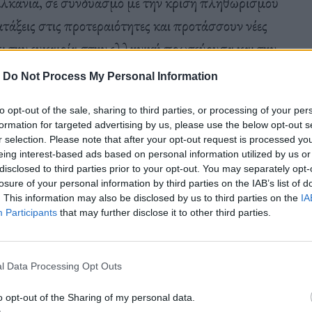
λκάνια, σε συνδυασμό με την κρίση πληθωρισμού
άξεις στις προτεραιότητες και προτάσσουν νέες
νει την ευκαιρία στην ελληνική πρωτεύουσα και την
ρόλο στην προσπάθεια για την εμβάθυνση των
-
Do Not Process My Personal Information
ιλίωση. Η Αθήνα, ως μία σημαντική μητρόπολη
to opt-out of the sale, sharing to third parties, or processing of your per
τα να αναλάβει πρωτοβουλίες με περιφερειακή και
formation for targeted advertising by us, please use the below opt-out s
διεθνές προσκήνιο ζητήματα που απασχολούν
r selection. Please note that after your opt-out request is processed y
eing interest-based ads based on personal information utilized by us or
τας τη συνεργασία σε τομείς όπως η οικονομία, η
disclosed to third parties prior to your opt-out. You may separately opt-
λλά ακόμη και οι διεθνείς σχέσεις μέσα σε ένα
losure of your personal information by third parties on the IAB’s list of
. This information may also be disclosed by us to third parties on the
IA
βάλλον.
Participants
that may further disclose it to other third parties.
l Data Processing Opt Outs
εί η διαβαλκανική συνεργασία αναφέρεται και στο
o opt-out of the Sharing of my personal data.