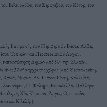
του Βελιγραδίου, του Σεράγεβου, του Κότορ, του
παϊκής Επιτροπής των Περιφερειών Βάσκο Άλβες
κρέσου Τοπικών και Περιφερειακών Αρχών,
ι η εκπροσώπηση Δήμων από όλη την Ελλάδα,
θα είναι 32 δήμαρχοι της χώρας (από Θεσσαλονίκη,
 Χανιά, Νίκαια- Αγ. Ιωάννη Ρέντη, Καλλιθέα,
ω, Ζωγράφου, Π. Φάληρο, Κορυδαλλό, Παλλήνη,
Μυτιλήνη, Χίο, Κέρκυρα, Άργος, Ορεστιάδα,
ϊκό και Κιλελέρ).