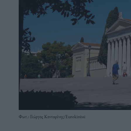
Φωτ.: Γιώργος Κονταρίνης/Eurokinissi