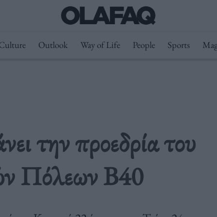
Culture
Outlook
Way of Life
People
Sports
Mag
ει την προεδρία του
ών Πόλεων Β40