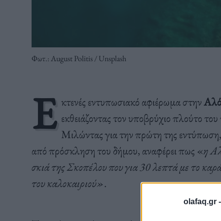
Φωτ.: August Politis / Unsplash
Ε
κτενές εντυπωσιακό αφιέρωμα στην
Αλό
εκθειάζοντας τον υποβρύχιο πλούτο του
Μιλώντας για την πρώτη της εντύπωση, 
από πρόσκληση του δήμου, αναφέρει πως «
η Αλ
σκιά της Σκοπέλου που για 30 λεπτά με το καρά
του καλοκαιριού»
.
olafaq.gr 