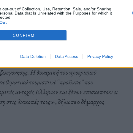
μφορείς. Επιπλέον, σε ένα παραδοσιακό σπίτι της
o opt-out of Collection, Use, Retention, Sale, and/or Sharing
κή και καθηλωτική εμπειρία υποβρύχιων ταξιδιών
ersonal Data that Is Unrelated with the Purposes for which it
lected.
ς. Εκτός από καταδύσεις και παραδεισένιες
Out
ς γραφικούς οικισμούς, τα πανέμορφα ψαροχώρια,
CONFIRM
α πεζοπορίας στη φύση, αλλά και το φεστιβάλ
 χρώμα στο νησί, «ζωντανεύοντας» σοκάκια,
Data Deletion
Data Access
Privacy Policy
Η Αλόννησος εξελίσσεται σε έναν διεθνή
ζωογόνησης. Η δυναμική του προορισμού
πα θεματικά τουριστικά “προϊόντα” που
νομικές αντοχές Ελλήνων και ξένων επισκεπτών οι
ση στις διακοπές τους»
, δήλωσε ο δήμαρχος