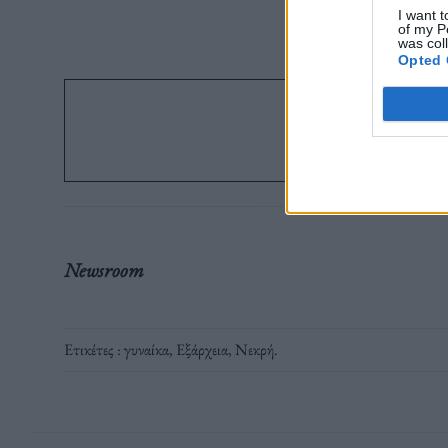
I want t
of my P
was col
Opted 
Ακολ
στο G
Newsroom
Ετικέτες :
γυναίκα
,
Εξάρχεια
,
Νεκρή
.