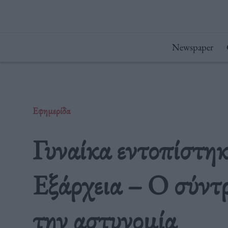
Μετάβαση
στο
περιεχόμενο
Newspaper
Εφημερίδα
Γυναίκα εντοπίστηκ
Εξάρχεια – Ο σύντρ
την αστυνομία