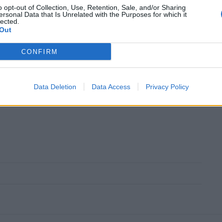
o opt-out of Collection, Use, Retention, Sale, and/or Sharing
ersonal Data that Is Unrelated with the Purposes for which it
lected.
Out
ουθήστε το OLAFAQ
CONFIRM
oogle News
Data Deletion
Data Access
Privacy Policy