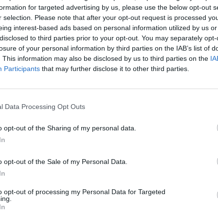
formation for targeted advertising by us, please use the below opt-out s
r selection. Please note that after your opt-out request is processed y
eing interest-based ads based on personal information utilized by us or
υναίκα που βρέθηκε νεκρή στα Εξάρχεια, στην οδό
disclosed to third parties prior to your opt-out. You may separately opt-
άντρας που ειδοποίησε την αστυνομία 57 ετών.
losure of your personal information by third parties on the IAB’s list of
. This information may also be disclosed by us to third parties on the
IA
Participants
that may further disclose it to other third parties.
α «
Ελάτε είναι νεκρή η γυναίκα μου
».
l Data Processing Opt Outs
o opt-out of the Sharing of my personal data.
In
α και παρόμοια τραύματα έχει και ο άντρας της, ο
o opt-out of the Sale of my Personal Data.
In
to opt-out of processing my Personal Data for Targeted
ing.
In