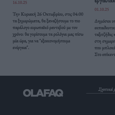
16.10.25
01.10.25
Την Κυριακή 26 Οκτωβρίου, στις 04:00
τα ξημερώματα, θα ξαναζήσουμε το πιο
Δημόσιοι υπ
παράλογο ευρωπαϊκό ραντεβού με τον
εκπαιδευτικ
χρόνο: θα γυρίσουμε τα ρολόγια μας πίσω
ταξιτζήδες 
μία ώρα, για να "εξοικονομήσουμε
στη σημερι
ενέργεια".
που μπλοκάρ
Στο επίκεν
Σχετικά 