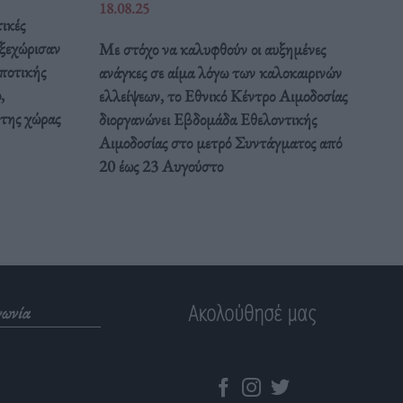
18.08.25
ικές
 ξεχώρισαν
Με στόχο να καλυφθούν οι αυξημένες
ποτικής
ανάγκες σε αίμα λόγω των καλοκαιρινών
,
ελλείψεων, το Εθνικό Κέντρο Αιμοδοσίας
 της χώρας
διοργανώνει Εβδομάδα Εθελοντικής
Αιμοδοσίας στο μετρό Συντάγματος από
20 έως 23 Αυγούστο
Ακολούθησέ μας
νωνία