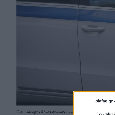
olafaq.gr 
Φωτ.: Σωτήρης Δημητρόπουλος / Eurokinissi
If you wish 