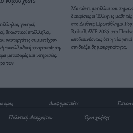
Με πέντε μετάλλια και σημαντ
διακρίσεις οι Έλληνες μαθητές
στο Διεθνές Πρωτάθλημα Ρομ
άλληλοι, γιατροί,
RoboRAVE 2025 στο Πεκίνο
οί, δικαστικοί υπάλληλοι,
αποδεικνύοντας ότι η νέα γενιά
και ναυτεργάτες συμμετέχουν
συνδυάζει δημιουργικότητα,
νή πανελλαδική κινητοποίηση,
ει μεταφορές και υπηρεσίες.
τρο των
με εμάς
Διαφημιστείτε
Επικοι
Πολιτική Απορρήτου
Όροι χρήσης