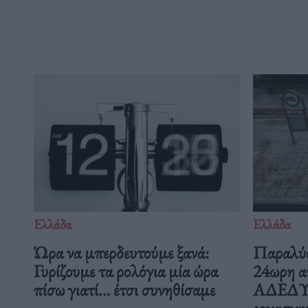
Ελλάδα
Ελλάδα
Ώρα να μπερδευτούμε ξανά:
Παραλύε
Γυρίζουμε τα ρολόγια μία ώρα
24ωρη α
πίσω γιατί… έτσι συνηθίσαμε
ΑΔΕΔΥ ε
εργασιακ