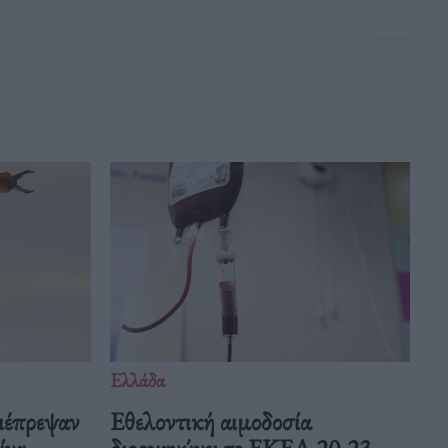
Ελλάδα
ιέπρεψαν
Eθελοντική αιμοδοσία
Κίνα
διοργανώνει το ΕΚΕΑ 20-23