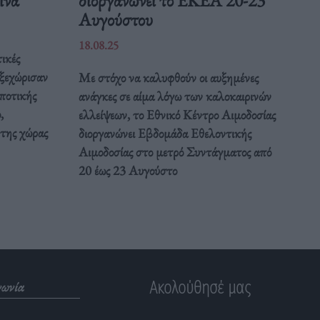
Αυγούστου
18.08.25
ικές
 ξεχώρισαν
Με στόχο να καλυφθούν οι αυξημένες
ποτικής
ανάγκες σε αίμα λόγω των καλοκαιρινών
,
ελλείψεων, το Εθνικό Κέντρο Αιμοδοσίας
 της χώρας
διοργανώνει Εβδομάδα Εθελοντικής
Αιμοδοσίας στο μετρό Συντάγματος από
20 έως 23 Αυγούστο
Ακολούθησέ μας
νωνία