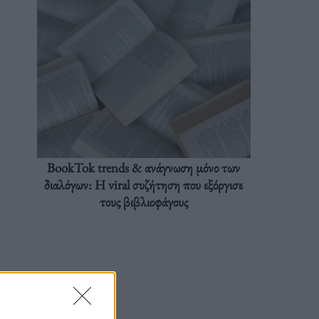
BookTok trends & ανάγνωση μόνο των
διαλόγων: Η viral συζήτηση που εξόργισε
τους βιβλιοφάγους