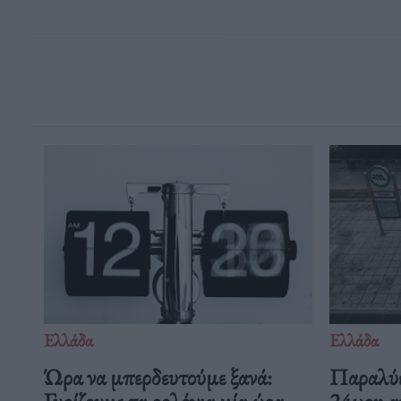
Ελλάδα
Ελλάδα
Ώρα να μπερδευτούμε ξανά:
Παραλύε
Γυρίζουμε τα ρολόγια μία ώρα
24ωρη α