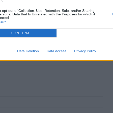
In
o opt-out of Collection, Use, Retention, Sale, and/or Sharing
ersonal Data that Is Unrelated with the Purposes for which it
lected.
Out
CONFIRM
ουθήστε το OLAFAQ
oogle News
Data Deletion
Data Access
Privacy Policy