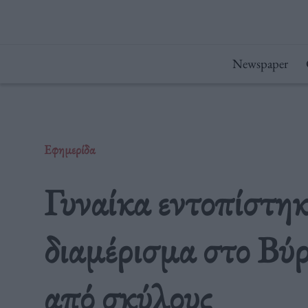
Μετάβαση
στο
περιεχόμενο
Newspaper
Εφημερίδα
Γυναίκα εντοπίστηκ
διαμέρισμα στο Βύ
από σκύλους