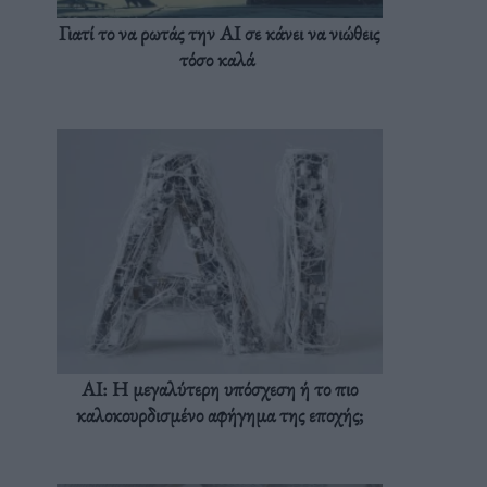
Γιατί το να ρωτάς την AI σε κάνει να νιώθεις
τόσο καλά
AI: Η μεγαλύτερη υπόσχεση ή το πιο
καλοκουρδισμένο αφήγημα της εποχής;