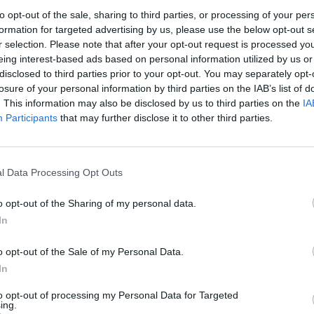
τηκε νεκρή τα ξημερώματα στο σπίτι της στην οδό
to opt-out of the sale, sharing to third parties, or processing of your per
formation for targeted advertising by us, please use the below opt-out s
κα έφερε τραύματα στο πρόσωπο από δύο σκυλιά
r selection. Please note that after your opt-out request is processed y
eing interest-based ads based on personal information utilized by us or
disclosed to third parties prior to your opt-out. You may separately opt-
losure of your personal information by third parties on the IAB’s list of
. This information may also be disclosed by us to third parties on the
IA
Participants
that may further disclose it to other third parties.
ισε ο γιος της, γύρω στις 2.30 τα ξημερώματα,
 άμεσα τις αρχές.
l Data Processing Opt Outs
o opt-out of the Sharing of my personal data.
In
εκαθαριστούν μετά από την ιατροδικαστική εξέταση
o opt-out of the Sale of my Personal Data.
κά αίτια ή από τα τραύματα που της προκάλεσαν τα
In
to opt-out of processing my Personal Data for Targeted
ing.