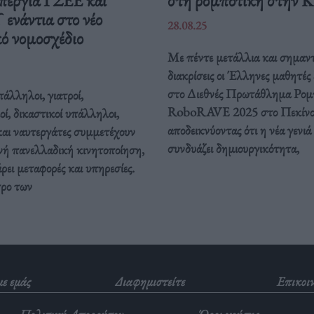
νάντια στο νέο
28.08.25
ό νομοσχέδιο
Με πέντε μετάλλια και σημαντ
διακρίσεις οι Έλληνες μαθητές
στο Διεθνές Πρωτάθλημα Ρομ
άλληλοι, γιατροί,
RoboRAVE 2025 στο Πεκίνο
οί, δικαστικοί υπάλληλοι,
αποδεικνύοντας ότι η νέα γενιά
και ναυτεργάτες συμμετέχουν
συνδυάζει δημιουργικότητα,
νή πανελλαδική κινητοποίηση,
ει μεταφορές και υπηρεσίες.
τρο των
με εμάς
Διαφημιστείτε
Επικοι