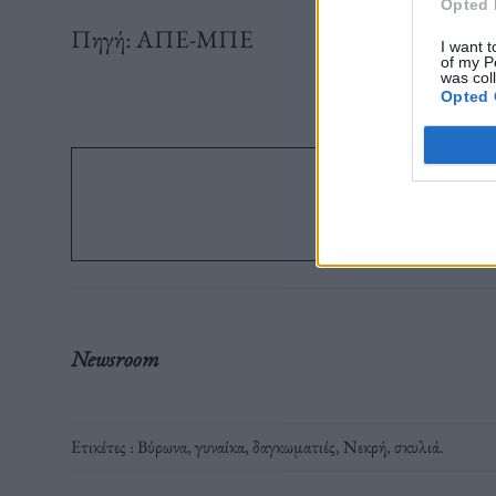
Opted 
Πηγή: ΑΠΕ-ΜΠΕ
I want t
of my P
was col
Opted 
Ακολ
στο G
Newsroom
Ετικέτες :
Βύρωνα
,
γυναίκα
,
δαγκωματιές
,
Νεκρή
,
σκυλιά
.