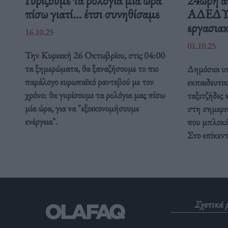
πίσω γιατί… έτσι συνηθίσαμε
ΑΔΕΔΥ ε
εργασιακ
16.10.25
01.10.25
Την Κυριακή 26 Οκτωβρίου, στις 04:00
τα ξημερώματα, θα ξαναζήσουμε το πιο
Δημόσιοι υπ
παράλογο ευρωπαϊκό ραντεβού με τον
εκπαιδευτικ
χρόνο: θα γυρίσουμε τα ρολόγια μας πίσω
ταξιτζήδες 
μία ώρα, για να "εξοικονομήσουμε
στη σημερι
ενέργεια".
που μπλοκάρ
Στο επίκεν
Σχετικά 