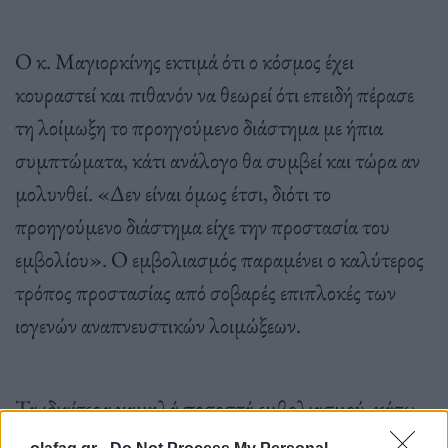
Ο κ. Μαγιορκίνης εκτιμά ότι ο κόσμος έχει
κουραστεί και πιθανόν να θεωρεί ότι επειδή πέρασε
τη λοίμωξη το προηγούμενο διάστημα με ήπια
συμπτώματα, κάτι ανάλογο θα συμβεί και τώρα αν
μολυνθεί. «Δεν είναι όμως έτσι, διότι το
προηγούμενο διάστημα είχε την προστασία του
εμβολίου». Ο εμβολιασμός παραμένει ο καλύτερος
τρόπος προστασίας από σοβαρές επιπλοκές των
ιογενών αναπνευστικών λοιμώξεων.
Τα ιδιαίτερα χαμηλά ποσοστά εμβολιασμού, κάτω
από 200.000, ανησυχεί ιδιαίτερα τους επιστήμονες.