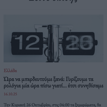
Ελλάδα
Ώρα να μπερδευτούμε ξανά: Γυρίζουμε τα
ρολόγια μία ώρα πίσω γιατί… έτσι συνηθίσαμε
16.10.25
Την Κυριακή 26 Οκτωβρίου, στις 04:00 τα ξημερώματα, θα