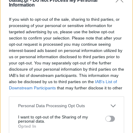
olafaq.gr -
Do Not Process My Personal
Information
Ο κ. Μαγιορκίνης εξηγεί στο ΑΠΕ-ΜΠΕ ότι οι
ευάλωτοι πληθυσμοί (ηλικιωμένοι, άτομα με
If you wish to opt-out of the sale, sharing to third parties, or
υποκείμενα νοσήματα) κινδυνεύουν να νοσήσουν
processing of your personal or sensitive information for
targeted advertising by us, please use the below opt-out
βαριά και να χρειαστούν οξυγόνο, και αυτό θα
section to confirm your selection. Please note that after your
opt-out request is processed you may continue seeing
δημιουργήσει μια αυξημένη πίεση στο σύστημα
interest-based ads based on personal information utilized by
υγείας.
us or personal information disclosed to third parties prior to
your opt-out. You may separately opt-out of the further
disclosure of your personal information by third parties on the
IAB’s list of downstream participants. This information may
also be disclosed by us to third parties on the
IAB’s List of
Downstream Participants
that may further disclose it to other
Μάσκα
third parties.
Personal Data Processing Opt Outs
Ο κ. Μαγιορκίνης συστήνει σε άτομα που ανήκουν
I want to opt-out of the Sharing of my
personal data.
σε ομάδες υψηλού κινδύνου να φορούν μάσκα σε
Opted In