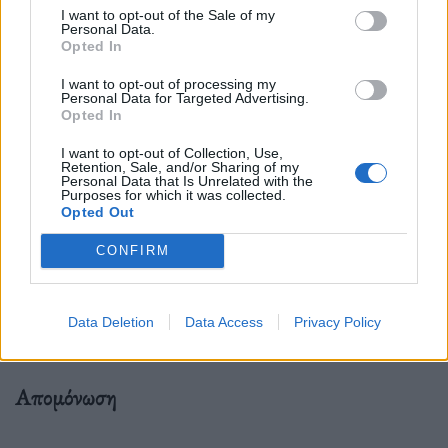
πολυσύχναστους και κλειστούς χώρους, όπως και
I want to opt-out of the Sale of my
Personal Data.
όταν επισκέπτονται υγειονομικές μονάδες.
Opted In
I want to opt-out of processing my
Personal Data for Targeted Advertising.
Opted In
Πλύσιμο χεριών
I want to opt-out of Collection, Use,
Retention, Sale, and/or Sharing of my
Personal Data that Is Unrelated with the
Purposes for which it was collected.
Πλένουμε τακτικά τα χέρια με σαπούνι και νερό ή με
Opted Out
απολυμαντικό χεριών. Αποφεύγουμε να ακουμπάμε
CONFIRM
τη μύτη και το στόμα αν δεν έχουμε απολυμάνει τα
χέρια μας.
Data Deletion
Data Access
Privacy Policy
Απομόνωση