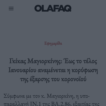
Μετάβαση
στο
περιεχόμενο
Εφημερίδα
Γκίκας Μαγιορκίνης: Έως το τέλος
Ιανουαρίου αναμένεται η κορύφωση
της έξαρσης του κορονοϊού
Σύμφωνα με τον κ. Μαγιορκίνη, η υπο-
παραλλαγή JN.1 της ΒΑ.2.86, εξαιτίας της