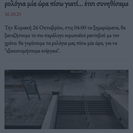
ρολόγια μία ώρα πίσω γιατί… έτσι συνηθίσαμε
16.10.25
Την Κυριακή 26 Οκτωβρίου, στις 04:00 τα ξημερώματα, θα
ξαναζήσουμε το πιο παράλογο ευρωπαϊκό ραντεβού με τον
χρόνο: θα γυρίσουμε τα ρολόγια μας πίσω μία ώρα, για να
"εξοικονομήσουμε ενέργεια".