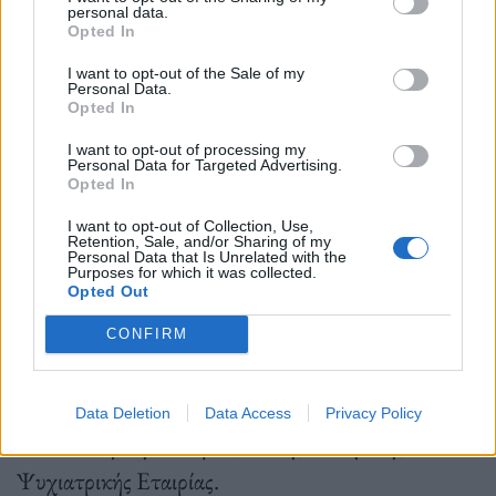
personal data.
Opted In
I want to opt-out of the Sale of my
Personal Data.
1ο Πανελλήνιο Συνέδριο για την Ψυχική υγεία της Γυναίκας
Opted In
Στο προσεχές τριήμερο, 3-5 Νοεμβρίου στο
I want to opt-out of processing my
Personal Data for Targeted Advertising.
Πολεμικό Μουσείο στην Αθήνα γίνεται το πρώτο
Opted In
Πανελλήνιο Συνέδριο για την Ψυχική υγεία της
I want to opt-out of Collection, Use,
Retention, Sale, and/or Sharing of my
Γυναίκας. Διοργανώνεται από την Εταιρεία Ψυχικής
Personal Data that Is Unrelated with the
Purposes for which it was collected.
Υγείας της Γυναίκας και την Ελληνική Εταιρία για
Opted Out
την Προαγωγή της Ψυχιατρικής και των Συναφών
CONFIRM
Επιστημών και τελεί υπό την αιγίδα της Ιατρικής
Εταιρίας Αθηνών, της Ελληνικής Μαιευτικής και
Data Deletion
Data Access
Privacy Policy
Γυναικολογικής Εταιρίας και της Ελληνικής
Ψυχιατρικής Εταιρίας.