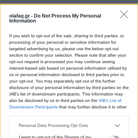
Μεγάλο ζήτημα η μετάβαση στην εμμηνόπαυση
olafaq.gr -
Do Not Process My Personal
Information
Το δεύτερο μεγάλο ζήτημα που αφορά όλες τις
If you wish to opt-out of the sale, sharing to third parties, or
γυναίκες έχει να κάνει με το τέλος της
processing of your personal or sensitive information for
αναπαραγωγικής ζωής και τα ψυχολογικά
targeted advertising by us, please use the below opt-out
section to confirm your selection. Please note that after your
προβλήματα που αντιμετωπίζουν οι γυναίκες κατά
opt-out request is processed you may continue seeing
την μετάβαση στην εμμηνόπαυση. Τα συμπτώματα
interest-based ads based on personal information utilized by
us or personal information disclosed to third parties prior to
συναισθηματικής δυσφορίας, αλλά και αλλαγών
your opt-out. You may separately opt-out of the further
disclosure of your personal information by third parties on the
στη ζωή και τις επιδιώξεις των γυναικών φαίνεται ότι
IAB’s list of downstream participants. This information may
είναι πολύ συχνά και χρήζουν ειδικής και σύνθετης
also be disclosed by us to third parties on the
IAB’s List of
Downstream Participants
that may further disclose it to other
κατανόησης και υποστήριξης τόσο από τις γυναίκες
third parties.
που βρίσκονται σε αυτή τη φάση της ζωής του όσο
Personal Data Processing Opt Outs
και για τους γιατρούς που τις φροντίζουν.
I want to opt-out of the Sharing of my