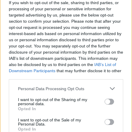
If you wish to opt-out of the sale, sharing to third parties, or
processing of your personal or sensitive information for
targeted advertising by us, please use the below opt-out
section to confirm your selection. Please note that after your
opt-out request is processed you may continue seeing
interest-based ads based on personal information utilized by
us or personal information disclosed to third parties prior to
your opt-out. You may separately opt-out of the further
disclosure of your personal information by third parties on the
Ελλάδα
IAB’s list of downstream participants. This information may
Ώρα να μπερδευτούμε ξανά: Γυρίζουμε τα
also be disclosed by us to third parties on the
IAB’s List of
ρολόγια μία ώρα πίσω γιατί… έτσι συνηθίσαμε
Downstream Participants
that may further disclose it to other
third parties.
16.10.25
Personal Data Processing Opt Outs
Την Κυριακή 26 Οκτωβρίου, στις 04:00 τα ξημερώματα, θα
I want to opt-out of the Sharing of my
ξαναζήσουμε το πιο παράλογο ευρωπαϊκό ραντεβού με τον
personal data.
Opted In
χρόνο: θα γυρίσουμε τα ρολόγια μας πίσω μία ώρα, για να
"εξοικονομήσουμε ενέργεια".
I want to opt-out of the Sale of my
Personal Data.
Opted In