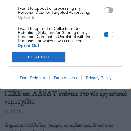
I want to opt-out of processing my
Personal Data for Targeted Advertising.
Opted In
I want to opt-out of Collection, Use,
Retention, Sale, and/or Sharing of my
Personal Data that Is Unrelated with the
Purposes for which it was collected.
Opted Out
CONFIRM
Ελλάδα
Data Deletion
Data Access
Privacy Policy
Παραλύει η χώρα από τη 24ωρη απεργία
ΓΣΕΕ και ΑΔΕΔΥ ενάντια στο νέο εργασιακό
νομοσχέδιο
01.10.25
Δημόσιοι υπάλληλοι, γιατροί, εκπαιδευτικοί, δικαστικοί