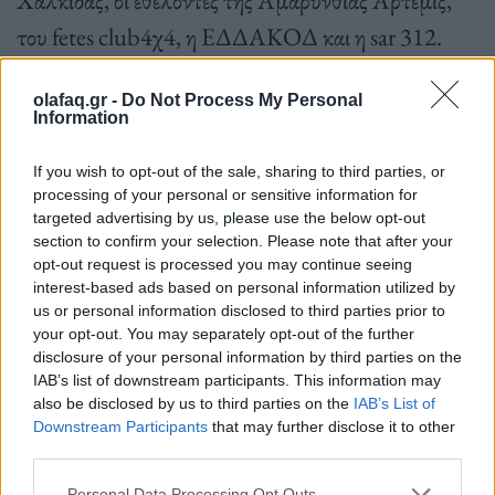
Χαλκίδας, οι εθελοντές της Αμαρύνθιας Άρτεμις,
του fetes club4χ4, η ΕΔΔΑΚΟΔ και η sar 312.
olafaq.gr -
Do Not Process My Personal
Information
Μετά από συντονισμένη προσπάθεια οι αγνοούμενοι
If you wish to opt-out of the sale, sharing to third parties, or
processing of your personal or sensitive information for
βρέθηκαν σε δύσβατο σημείο στο Ξεροβούνι με το
targeted advertising by us, please use the below opt-out
όχημα τους κυριολεκτικά στον γκρεμό.
section to confirm your selection. Please note that after your
opt-out request is processed you may continue seeing
interest-based ads based on personal information utilized by
us or personal information disclosed to third parties prior to
your opt-out. You may separately opt-out of the further
disclosure of your personal information by third parties on the
IAB’s list of downstream participants. This information may
Όχημα της Αμαρύνθιας Άρτεμις παρέλαβε τους
also be disclosed by us to third parties on the
IAB’s List of
Downstream Participants
that may further disclose it to other
επιβάτες και τους μετέφερε στην Αμπουδιώτισσα,
third parties.
ενώ εθελοντές του fetes club 4×4 απεγκλώβισαν το
Personal Data Processing Opt Outs