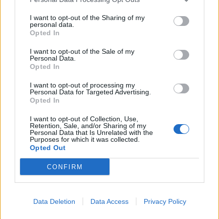
τετράτροχο και συνόδεψαν τους πολίτες μέχρι την
I want to opt-out of the Sharing of my
Ερέτρια.
personal data.
Opted In
I want to opt-out of the Sale of my
Personal Data.
Opted In
I want to opt-out of processing my
Personal Data for Targeted Advertising.
Opted In
Ακολουθήστε το OLAFAQ
I want to opt-out of Collection, Use,
Retention, Sale, and/or Sharing of my
στο Google News
Personal Data that Is Unrelated with the
Purposes for which it was collected.
Opted Out
CONFIRM
Newsroom
Data Deletion
Data Access
Privacy Policy