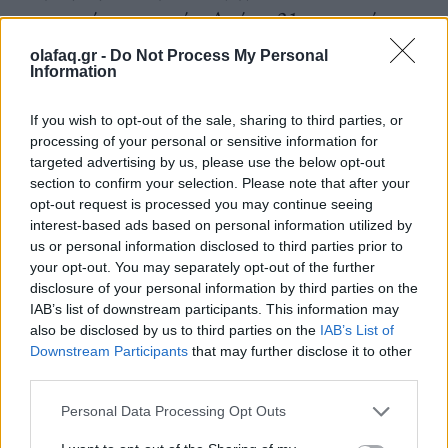
κατηγοριών υπηρεσιών. Από τις 31 κατηγορίες
υπηρεσιών στις 25 παρατηρούνται αυξήσεις έως και
olafaq.gr -
Do Not Process My Personal
Information
51% !
If you wish to opt-out of the sale, sharing to third parties, or
processing of your personal or sensitive information for
• Πώς να μην έχει φουντώσει η κοινωνική
targeted advertising by us, please use the below opt-out
section to confirm your selection. Please note that after your
δυσαρέσκεια όταν οι πολίτες διαπιστώνουν ότι το
opt-out request is processed you may continue seeing
interest-based ads based on personal information utilized by
υφιστάμενο πολιτικό προσωπικό είναι ανίκανο να
us or personal information disclosed to third parties prior to
χειριστεί με επιτυχία την επίλυση των παραπάνω
your opt-out. You may separately opt-out of the further
disclosure of your personal information by third parties on the
προβλημάτων που αντιμετωπίζουν.
IAB’s list of downstream participants. This information may
also be disclosed by us to third parties on the
IAB’s List of
Downstream Participants
that may further disclose it to other
third parties.
• Πώς να μην εξεγείρονται οι πολίτες με τα
καμώματα των τριακοσίων της Βουλής που αντί να
Personal Data Processing Opt Outs