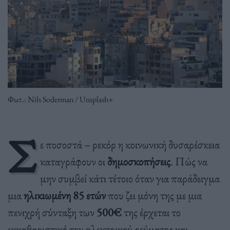
Φωτ.: Nils Soderman / Unsplash+
Σ
ε ποσοστά – ρεκόρ η κοινωνική δυσαρέσκεια
καταγράφουν οι
δημοσκοπήσεις
. Πώς να
μην συμβεί κάτι τέτοιο όταν για παράδειγμα
μια
ηλικιωμένη 85 ετών
που ζει μόνη της με μια
πενιχρή σύνταξη των
500€
της έρχεται το
εκκαθαριστικό του ηλεκτρικού ρεύματος και