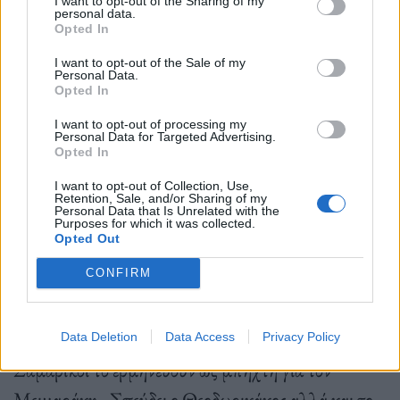
χαράζουν πολιτική με όραμα, χρήσιμη για το παρών
I want to opt-out of the Sharing of my
personal data.
και το μέλλον της κοινωνίας , εκείνοι αναλώνονται
Opted In
με την παραπολιτική, τους χρησμούς και τα
I want to opt-out of the Sale of my
Personal Data.
υπονοούμενα.
Opted In
I want to opt-out of processing my
Personal Data for Targeted Advertising.
Opted In
Μόνο το τελευταίο εικοσιτετράωρο οι παραπολιτικές
I want to opt-out of Collection, Use,
στήλες είναι γεμάτες με ανούσια σχόλια για τα
Retention, Sale, and/or Sharing of my
Personal Data that Is Unrelated with the
παιδιάσματα βουλευτών της ΝΔ. Χτες λέει ο
Purposes for which it was collected.
Opted Out
Θεοδωρικάκος στην Βουλή ότι εάν το 2016 δεν είχε
CONFIRM
εκλεγεί Πρόεδρος της ΝΔ ο Μητσοτάκης ακόμη θα
κυβερνούσε ο Τσίπρας. Με το που το ξεστόμισε
πιάνει φωτιά το Κορδελιό. Καραμανλικοί και
Data Deletion
Data Access
Privacy Policy
Σαμαρικοί το ερμηνεύουν ως μπηχτή για τον
Μειμαράκη.. Σπεύδει ο Θεοδωρικάκος αλλά και το