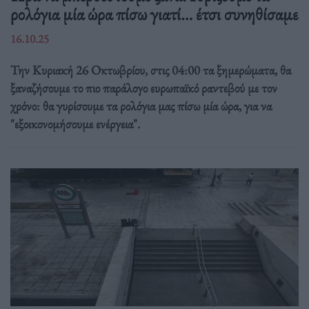
ρολόγια μία ώρα πίσω γιατί… έτσι συνηθίσαμε
16.10.25
Την Κυριακή 26 Οκτωβρίου, στις 04:00 τα ξημερώματα, θα
ξαναζήσουμε το πιο παράλογο ευρωπαϊκό ραντεβού με τον
χρόνο: θα γυρίσουμε τα ρολόγια μας πίσω μία ώρα, για να
"εξοικονομήσουμε ενέργεια".