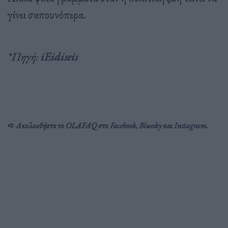
γίνει σαπουνόπερα.
*Πηγή:
iEidiseis
➪
Ακολουθήστε το OLAFAQ στο
Facebook
,
Bluesky
και
Inst
agram
.