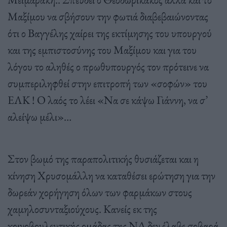
Μαξίμου να σβήσουν την φωτιά διαβεβαιώνοντας
ότι ο Βαγγέλης χαίρει της εκτίμησης του υπουργού
και της εμπιστοσύνης του Μαξίμου και για του
λόγου το αληθές ο πρωθυπουργός τον πρότεινε να
συμπεριληφθεί στην επιτροπή των «σοφών» του
ΕΛΚ ! Ο λαός το λέει «Να σε κάψω Γιάννη, να σ’
αλείψω μέλι»…
Στον βωμό της παραπολιτικής θυσιάζεται και η
κίνηση Χρυσομάλλη να καταθέσει ερώτηση για την
δωρεάν χορήγηση όλων των φαρμάκων στους
χαμηλοσυνταξιούχους. Κανείς εκ της
κοινοβουλευτικής ομάδας της ΝΔ δεν έλαβε σοβαρά