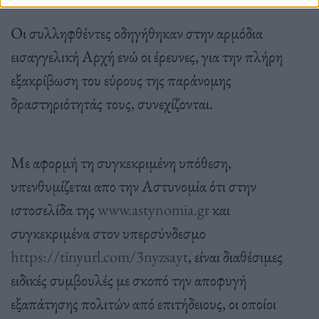
Οι συλληφθέντες οδηγήθηκαν στην αρμόδια
εισαγγελική Αρχή ενώ οι έρευνες, για την πλήρη
εξακρίβωση του εύρους της παράνομης
δραστηριότητάς τους, συνεχίζονται.
Με αφορμή τη συγκεκριμένη υπόθεση,
υπενθυμίζεται απο την Αστυνομία ότι στην
ιστοσελίδα της
www.astynomia.gr
και
συγκεκριμένα στον υπερσύνδεσμο
https://tinyurl.com/3nyzsayt
, είναι διαθέσιμες
ειδικές συμβουλές με σκοπό την αποφυγή
εξαπάτησης πολιτών από επιτήδειους, οι οποίοι