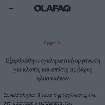
Μετάβαση
στο
περιεχόμενο
Εφημερίδα
Εξαρθρώθηκε εγκληματική οργάνωση
για κλοπές και απάτες εις βάρος
ηλικιωμένων
Συνελήφθησαν 8 μέλη της οργάνωσης, ενώ
στη δικογραφία εμπλέκεται και