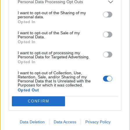
Personal Data Processing Opt Outs
I want to opt-out of the Sharing of my
personal data.
Opted In
I want to opt-out of the Sale of my
Personal Data.
Opted In
Σύμφωνα με την Αστυνομία, μέχρι στιγμής έχουν
I want to opt-out of processing my
Personal Data for Targeted Advertising.
εξιχνιαστεί 44 περιπτώσεις ληστείας, απάτης,
Opted In
κλοπής καθώς και αποπειρών απάτης και κλοπής σε
I want to opt-out of Collection, Use,
Retention, Sale, and/or Sharing of my
Αιτωλοακαρνανία, Χαλκιδική, Άρτα, Πρέβεζα,
Personal Data that Is Unrelated with the
Purposes for which it was collected.
Αχαΐα, Θεσσαλονίκη, Θεσπρωτία, Ιωάννινα,
Opted Out
Πέλλα, Φθιώτιδα, Βοιωτία, Έδεσσα και Κιλκίς
, με
CONFIRM
το παράνομο περιουσιακό όφελος να ξεπερνά τα
195.135 ευρώ.
Data Deletion
Data Access
Privacy Policy