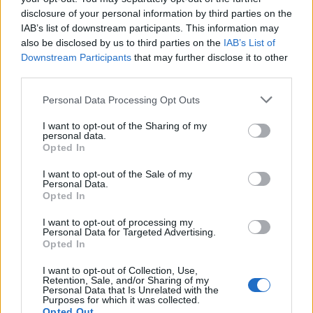
Δείτε επίσης
disclosure of your personal information by third parties on the
IAB’s list of downstream participants. This information may
also be disclosed by us to third parties on the
IAB’s List of
Downstream Participants
that may further disclose it to other
third parties.
Personal Data Processing Opt Outs
I want to opt-out of the Sharing of my
personal data.
Opted In
I want to opt-out of the Sale of my
Personal Data.
Opted In
Ελλάδα
I want to opt-out of processing my
Personal Data for Targeted Advertising.
Ώρα να μπερδευτούμε ξανά: Γυρίζουμε τα
Opted In
ρολόγια μία ώρα πίσω γιατί… έτσι συνηθίσαμε
I want to opt-out of Collection, Use,
Retention, Sale, and/or Sharing of my
16.10.25
Personal Data that Is Unrelated with the
Purposes for which it was collected.
Opted Out