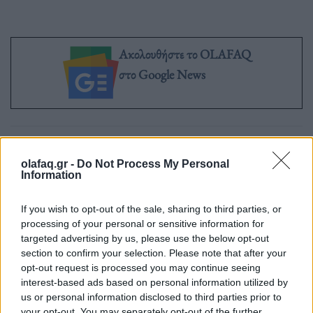
Ακολουθήστε το OLAFAQ
στο Google News
olafaq.gr -
Do Not Process My Personal
Newsroom
Information
If you wish to opt-out of the sale, sharing to third parties, or
processing of your personal or sensitive information for
Ετικέτες :
Αττική Οδός
,
Έργα
.
targeted advertising by us, please use the below opt-out
section to confirm your selection. Please note that after your
opt-out request is processed you may continue seeing
interest-based ads based on personal information utilized by
us or personal information disclosed to third parties prior to
your opt-out. You may separately opt-out of the further