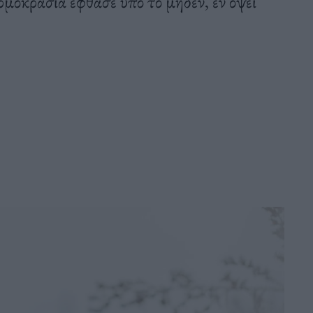
ερμοκρασία έφθασε υπό το μηδέν, εν όψει