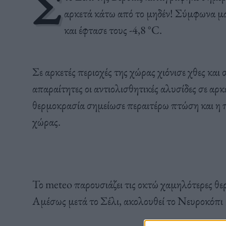
Σ
αρκετά κάτω από το μηδέν! Σύμφωνα μά
και έφτασε τους -4,8 °C.
Σε αρκετές περιοχές της χώρας χιόνισε χθες και
απαραίτητες οι αντιολισθητικές αλυσίδες σε α
θερμοκρασία σημείωσε περαιτέρω πτώση και η 
χώρας.
Το meteo παρουσιάζει τις οκτώ χαμηλότερες θε
Αμέσως μετά το Σέλι, ακολουθεί το Νευροκόπι μ