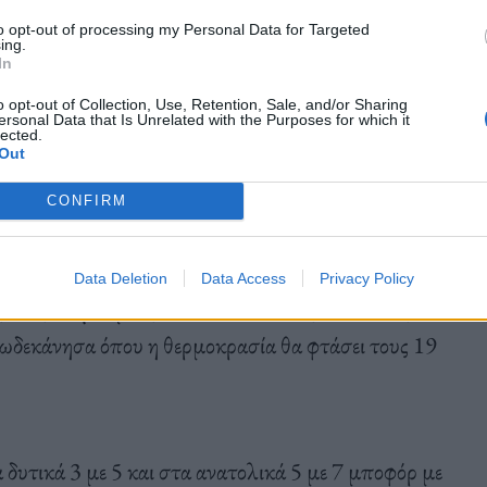
to opt-out of processing my Personal Data for Targeted
τερες περιοχές της χώρας αύριο Δευτέρα, εκτός από
ing.
In
 αυξημένες νεφώσεις και την Κρήτη, όπου θα
o opt-out of Collection, Use, Retention, Sale, and/or Sharing
ασία μάλιστα, αναμένεται να σημειώσει άνοδο,
ersonal Data that Is Unrelated with the Purposes for which it
lected.
βόρεια ηπειρωτικά.
Out
CONFIRM
Data Deletion
Data Access
Privacy Policy
ς τους 12 βαθμούς Κελσίου, ενώ στις υπόλοιπες
Δωδεκάνησα όπου η θερμοκρασία θα φτάσει τους 19
α δυτικά 3 με 5 και στα ανατολικά 5 με 7 μποφόρ με