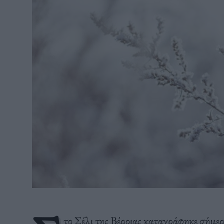
το Σέλι της Βέροιας καταγράφηκε σήμε