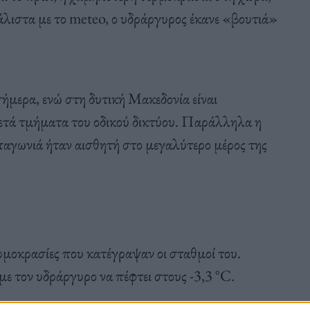
λιστα με το meteo, ο υδράργυρος έκανε «βουτιά»
 σήμερα, ενώ στη δυτική Μακεδονία είναι
ρκετά τμήματα του οδικού δικτύου. Παράλληλα η
παγωνιά ήταν αισθητή στο μεγαλύτερο μέρος της
ρμοκρασίες που κατέγραψαν οι σταθμοί του.
ε τον υδράργυρο να πέφτει στους -3,3 °C.