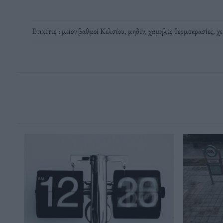
Ετικέτες :
μείον βαθμοί Κελσίου
,
μηδέν
,
χαμηλές θερμοκρασίες
,
χε