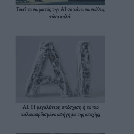
Γιατί το να ρωτάς την AI σε κάνει να νιώθεις
τόσο καλά
AI: Η μεγαλύτερη υπόσχεση ή το πιο
καλοκουρδισμένο αφήγημα της εποχής;