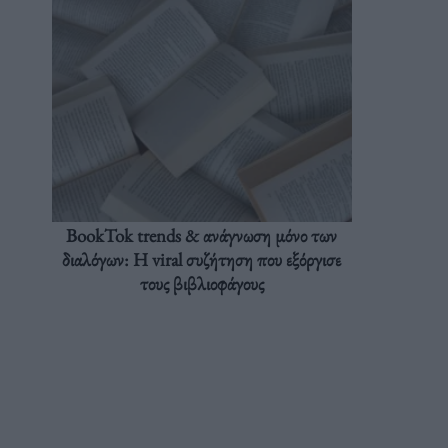
BookTok trends & ανάγνωση μόνο των
διαλόγων: Η viral συζήτηση που εξόργισε
τους βιβλιοφάγους