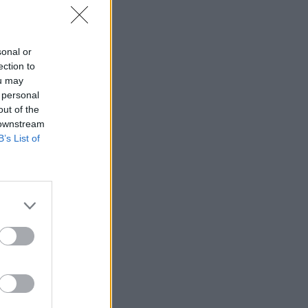
sonal or
ection to
ou may
 personal
out of the
 downstream
B’s List of