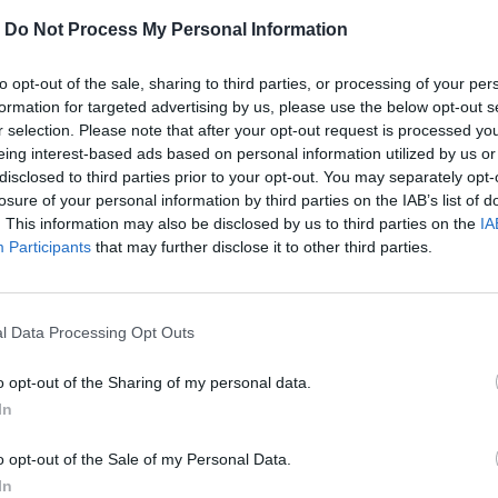
-
Do Not Process My Personal Information
καν σήμερα σύμφωνα με το
meteo
:
to opt-out of the sale, sharing to third parties, or processing of your per
formation for targeted advertising by us, please use the below opt-out s
r selection. Please note that after your opt-out request is processed y
eing interest-based ads based on personal information utilized by us or
disclosed to third parties prior to your opt-out. You may separately opt-
losure of your personal information by third parties on the IAB’s list of
. This information may also be disclosed by us to third parties on the
IA
Participants
that may further disclose it to other third parties.
l Data Processing Opt Outs
o opt-out of the Sharing of my personal data.
In
o opt-out of the Sale of my Personal Data.
In