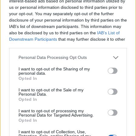
interest-based ads based on personal information utilized by
us or personal information disclosed to third parties prior to
Οι μη εμβολιασμένοι μαθητές και εκπαιδευτικοί
your opt-out. You may separately opt-out of the further
disclosure of your personal information by third parties on the
τίθενται σε καραντίνα και διενεργούν σελφ τεστ οι
IAB’s list of downstream participants. This information may
πρώτοι και ράπιντ τεστ οι δεύτεροι την 5η ημέρα με
also be disclosed by us to third parties on the
IAB’s List of
Downstream Participants
that may further disclose it to other
δική τους δαπάνη προκειμένου να επιστρέψουν στο
third parties.
σχολείο. Μετά την 5η ημέρα, εφόσον το τεστ είναι
Personal Data Processing Opt Outs
αρνητικό και επιστρέψουν στο σχολείο,
I want to opt-out of the Sharing of my
χρησιμοποιούν μάσκα υψηλής αναπνευστικής
personal data.
Opted In
προστασίας ή διπλή μάσκα για τουλάχιστον άλλες 5
I want to opt-out of the Sale of my
ημέρες.
Personal Data.
Opted In
I want to opt-out of processing my
Personal Data for Targeted Advertising.
Σε περίπτωση επιβεβαιωμένου κρούσματος στην
Opted In
τάξη, ισχύει ό,τι και στο γενικό πληθυσμό, για
I want to opt-out of Collection, Use,
Retention, Sale, and/or Sharing of my