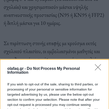
σχολεία) και χρησιμοποιούν μάσκα υψηλής
αναπνευστικής προστασίας (Ν95 ή ΚΝ95 ή FFP2)
ή διπλή μάσκα για 10 ημέρες.
Σε περίπτωση στενής επαφής με κρούσμα εκτός
σχολικού πλαισίου, οι εμβολιασμένοι μαθητές και
εκπαιδευτικοί επιστρέφουν κανονικά στο σχολείο,
διενεργούν σελφ τεστ οι πρώτοι και ράπιντ τεστ οι
olafaq.gr -
Do Not Process My Personal
Information
δεύτεροι την 5η ημέρα με δική τους δαπάνη και
χρησιμοποιούν μάσκα υψηλής αναπνευστικής
If you wish to opt-out of the sale, sharing to third parties, or
processing of your personal or sensitive information for
προστασίας (Ν95 ή ΚΝ95 ή FFP2) ή διπλή μάσκα
targeted advertising by us, please use the below opt-out
για 10 ημέρες.
section to confirm your selection. Please note that after your
opt-out request is processed you may continue seeing