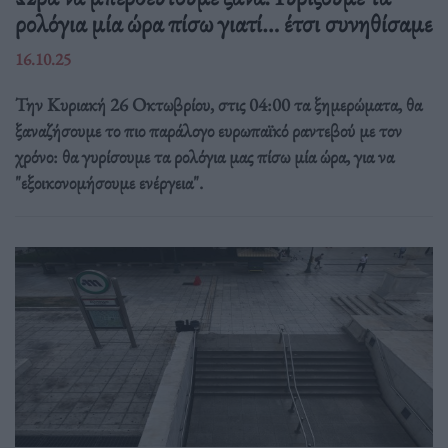
ρολόγια μία ώρα πίσω γιατί… έτσι συνηθίσαμε
16.10.25
Την Κυριακή 26 Οκτωβρίου, στις 04:00 τα ξημερώματα, θα
ξαναζήσουμε το πιο παράλογο ευρωπαϊκό ραντεβού με τον
χρόνο: θα γυρίσουμε τα ρολόγια μας πίσω μία ώρα, για να
"εξοικονομήσουμε ενέργεια".