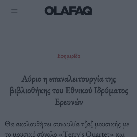
Μετάβαση
στο
περιεχόμενο
Εφημερίδα
Αύριο η επαναλειτουργία της
βιβλιοθήκης του Εθνικού Ιδρύματος
Ερευνών
Θα ακολουθήσει συναυλία τζαζ μουσικής με
το μουσικό σύνολο «Τerry's Quartet» και