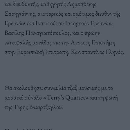
και διευθυντής, καθηγητής Δημοσθένης
Σαρηγιάννης, ο ιστορικός και ομότιμος διευθυντής
Ερευνών του Ινστιτούτου Ιστορικών Ερευνών,
Βασίλης Παναγιωτόπουλος, και ο πρώην
επικεφαλής μονάδας για την Ανοικτή Επιστήμη
στην Ευρωπαϊκή Επιτροπή, Κωνσταντίνος Γληνός.
Θα ακολουθήσει συναυλία τζαζ μουσικής με το
μουσικό σύνολο «Τerry’s Quartet» και τη φωνή
της Τέρης Βακιρτζόγλου.