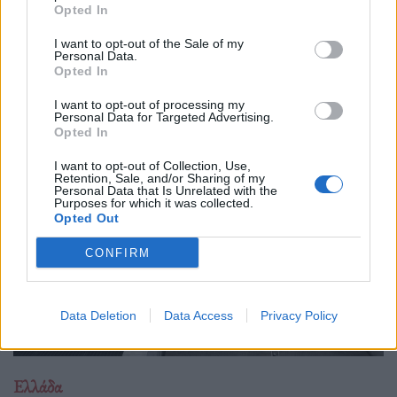
Opted In
16.10.25
I want to opt-out of the Sale of my
Την Κυριακή 26 Οκτωβρίου, στις 04:00 τα ξημερώματα, θα
Personal Data.
Opted In
ξαναζήσουμε το πιο παράλογο ευρωπαϊκό ραντεβού με τον
χρόνο: θα γυρίσουμε τα ρολόγια μας πίσω μία ώρα, για να
I want to opt-out of processing my
Personal Data for Targeted Advertising.
"εξοικονομήσουμε ενέργεια".
Opted In
I want to opt-out of Collection, Use,
Retention, Sale, and/or Sharing of my
Personal Data that Is Unrelated with the
Purposes for which it was collected.
Opted Out
CONFIRM
Data Deletion
Data Access
Privacy Policy
Ελλάδα