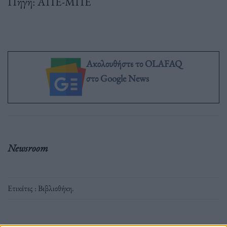
Πηγή: ΑΠΕ-ΜΠΕ
Ακολουθήστε το OLAFAQ
στο Google News
Newsroom
Ετικέτες :
Βιβλιοθήκη
.