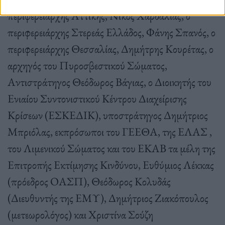
περιφερειάρχης Αττικής, Νίκος Χαρδαλιάς, ο
περιφερειάρχης Στερεάς Ελλάδος, Φάνης Σπανός, ο
περιφερειάρχης Θεσσαλίας, Δημήτρης Κουρέτας, ο
αρχηγός του Πυροσβεστικού Σώματος,
Αντιστράτηγος Θεόδωρος Βάγιας, ο Διοικητής του
Ενιαίου Συντονιστικού Κέντρου Διαχείρισης
Κρίσεων (ΕΣΚΕΔΙΚ), υποστράτηγος Δημήτριος
Μπριόλας, εκπρόσωποι του ΓΕΕΘΑ, της ΕΛΑΣ ,
του Λιμενικού Σώματος και του ΕΚΑΒ τα μέλη της
Επιτροπής Εκτίμησης Κινδύνου, Ευθύμιος Λέκκας
(πρόεδρος ΟΑΣΠ), Θεόδωρος Κολυδάς
(Διευθυντής της ΕΜΥ), Δημήτριος Ζιακόπουλος
(μετεωρολόγος) και Χριστίνα Σούζη