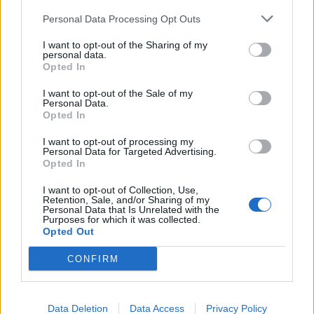
Βασίλης Κικίλιας, ο υπουργός Επικρατείας, ‘Ακης
Personal Data Processing Opt Outs
Σκέρτσος, υφυπουργός παρά τω πρωθυπουργώ,
I want to opt-out of the Sharing of my
Θανάσης Κοντογεώργης, ο υπουργός Υγείας,
personal data.
Opted In
‘Αδωνις Γεωργιάδης, η υπουργός Εργασίας και
I want to opt-out of the Sale of my
Κοινωνικών Υποθέσεων, Δόμνα Μιχαηλίδου, ο
Personal Data.
Opted In
υπουργός Παιδείας, Κυριάκος Πιερρακάκης, ο
I want to opt-out of processing my
υπουργός Περιβάλλοντος και Ενέργειας, Θεόδωρος
Personal Data for Targeted Advertising.
Opted In
Σκυλακάκης, ο υφυπουργός Κλιματικής Κρίσης και
I want to opt-out of Collection, Use,
Πολιτικής Προστασίας, Ευάγγελος Τουρνάς, ο
Retention, Sale, and/or Sharing of my
Personal Data that Is Unrelated with the
γενικός γραμματέας Πολιτικής Προστασίας
Purposes for which it was collected.
Opted Out
Βασίλης Παπαγεωργίου, ο γενικός γραμματέας
CONFIRM
Δημόσιας Τάξης, Μάνος Λογοθέτης, η γενική
γραμματέας Εργασιακών Σχέσεων, ‘Αννα
Στρατινάκη, εκπρόσωπος του ΥΠΕΘΑ, ο
Data Deletion
Data Access
Privacy Policy