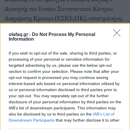
Διοικητής του Ενιαίου Συντονιστικού Κέντρου
Διαχείρισης Κρίσεων (ΕΣΚΕΔΙΚ), υποστράτηγος
Δημήτριος Μπριόλας, και τα μέλη της Επιτροπής
olafaq.gr -
Do Not Process My Personal
Εκτίμησης Κινδύνου, Ευθύμιος Λέκκας (πρόεδρος
Information
ΟΑΣΠ), Θεόδωρος Κολυδάς (Διευθυντής της
If you wish to opt-out of the sale, sharing to third parties, or
ΕΜΥ), Δημήτριος Ζιακόπουλος (μετεωρολόγος)
processing of your personal or sensitive information for
και Χριστίνα Σούζη (μετεωρολόγος).
targeted advertising by us, please use the below opt-out
section to confirm your selection. Please note that after your
opt-out request is processed you may continue seeing
interest-based ads based on personal information utilized by
us or personal information disclosed to third parties prior to
your opt-out. You may separately opt-out of the further
disclosure of your personal information by third parties on the
Στην ευρεία διυπουργική επιτροπή που
IAB’s list of downstream participants. This information may
πραγματοποιήθηκε έλαβαν μέρος ο υπουργός
also be disclosed by us to third parties on the
IAB’s List of
Downstream Participants
that may further disclose it to other
Κλιματικής Κρίσης και Πολιτικής Προστασίας,
third parties.