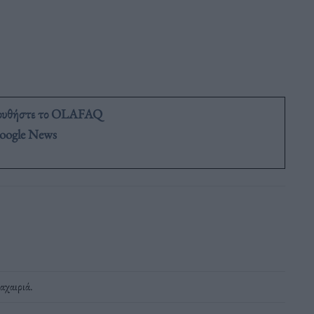
ουθήστε το OLAFAQ
oogle News
χαιριά
.