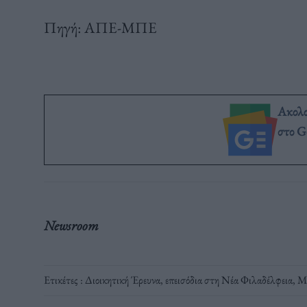
Πηγή: ΑΠΕ-ΜΠΕ
Ακολ
στο G
Newsroom
Ετικέτες :
Διοικητική Έρευνα
,
επεισόδια στη Νέα Φιλαδέλφεια
,
Μα