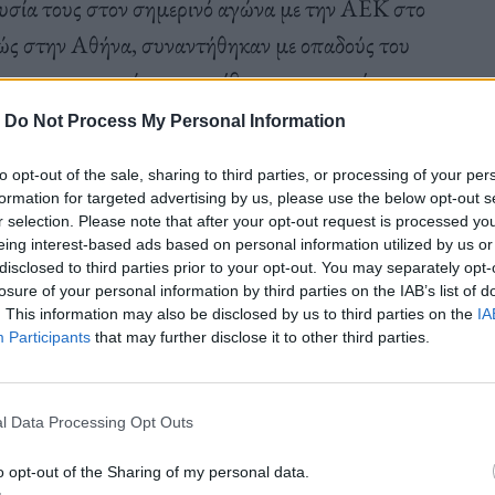
ουσία τους στον σημερινό αγώνα με την ΑΕΚ στο
στην Αθήνα, συναντήθηκαν με οπαδούς του
ν τα αυτοκίνητα, μετέβησαν με το τρένο στον
κεί με τα πόδια στη Νέα Φιλαδέλφεια, όπου
-
Do Not Process My Personal Information
 στη συμβολή των οδών Κιουτάχειας και
to opt-out of the sale, sharing to third parties, or processing of your per
formation for targeted advertising by us, please use the below opt-out s
r selection. Please note that after your opt-out request is processed y
eing interest-based ads based on personal information utilized by us or
disclosed to third parties prior to your opt-out. You may separately opt-
losure of your personal information by third parties on the IAB’s list of
. This information may also be disclosed by us to third parties on the
IA
 ΜΑΤ οι οποίες όμως έφτασαν αφού είχαν αρχίσει
Participants
that may further disclose it to other third parties.
αυματίστηκε σοβαρά από μαχαίρι ένας 29χρονος
ότερα, παρά τις προσπάθειες των γιατρών στο
l Data Processing Opt Outs
o opt-out of the Sharing of my personal data.