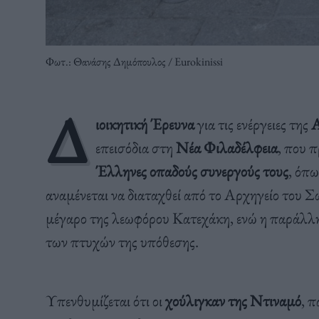
Φωτ.: Θανάσης Δημόπουλος / Eurokinissi
Δ
ιοικητική Έρευνα
για τις ενέργειες της
Α
επεισόδια στη
Νέα Φιλαδέλφεια
, που 
Έλληνες οπαδούς συνεργούς τους
, όπω
αναμένεται να διαταχθεί από το Αρχηγείο του 
μέγαρο της λεωφόρου Κατεχάκη, ενώ η παράλληλ
των πτυχών της υπόθεσης.
Υπενθυμίζεται ότι οι
χούλιγκαν της Ντιναμό
, π