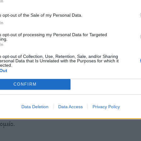
In
χος 29χρονος δέχτηκε χτύπημα με αιχμηρό
o opt-out of the Sale of my Personal Data.
ό ακατάστατη αιμορραγία.
In
to opt-out of processing my Personal Data for Targeted
ing.
In
o opt-out of Collection, Use, Retention, Sale, and/or Sharing
ersonal Data that Is Unrelated with the Purposes for which it
είο και συγκεκριμένα τρεις Έλληνες και πέντε
lected.
Out
CONFIRM
είναι Κροάτες, ένας Αυστριακός, ένας Βόσνιος,
Data Deletion
Data Access
Privacy Policy
βρίσκονται στην Ασφάλεια Αττικής, ενώ οι 8
ομείο.