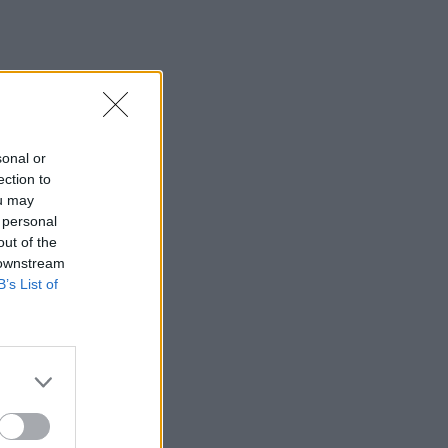
sonal or
ection to
ou may
 personal
out of the
 downstream
B’s List of