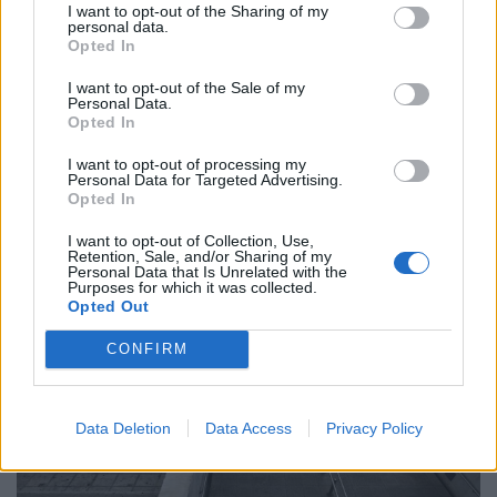
Ώρα να μπερδευτούμε ξανά: Γυρίζουμε τα
I want to opt-out of the Sharing of my
personal data.
ρολόγια μία ώρα πίσω γιατί… έτσι συνηθίσαμε
Opted In
16.10.25
I want to opt-out of the Sale of my
Personal Data.
Opted In
Την Κυριακή 26 Οκτωβρίου, στις 04:00 τα ξημερώματα, θα
ξαναζήσουμε το πιο παράλογο ευρωπαϊκό ραντεβού με τον
I want to opt-out of processing my
Personal Data for Targeted Advertising.
χρόνο: θα γυρίσουμε τα ρολόγια μας πίσω μία ώρα, για να
Opted In
"εξοικονομήσουμε ενέργεια".
I want to opt-out of Collection, Use,
Retention, Sale, and/or Sharing of my
Personal Data that Is Unrelated with the
Purposes for which it was collected.
Opted Out
CONFIRM
Data Deletion
Data Access
Privacy Policy