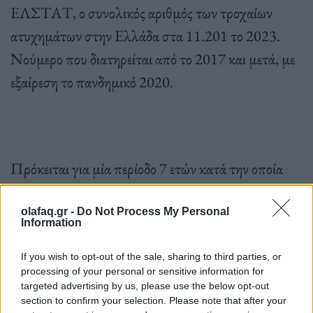
ΕΛΣΤΑΤ, ο συνολικός αριθμός των τροχαίων
ατυχημάτων στην Ελλάδα στα 11.201 το 2023.
Νούμερο που διατηρείται από το 2017 και μετά, με
εξαίρεση το πανδημικό 2020.
Πρόκειται για μία περίοδο 7 ετών κατά την οποία
-όπως δείχνουν τουλάχιστον οι αριθμοί- δεν φαίνεται
να έχει γίνει κάποια αξιόλογη πρόοδος ως προς την
olafaq.gr -
Do Not Process My Personal
Information
οδική ασφάλεια. Αναλυτικότερα, την περίοδο
Ιανουαρίου – Δεκεμβρίου 2023, σε όλη τη χώρα
If you wish to opt-out of the sale, sharing to third parties, or
processing of your personal or sensitive information for
καταγράφηκαν 11.201 τροχαία ατυχήματα, αριθμός
targeted advertising by us, please use the below opt-out
section to confirm your selection. Please note that after your
αυξημένος κατά +6,8% σε σχέση με το 2022 όταν