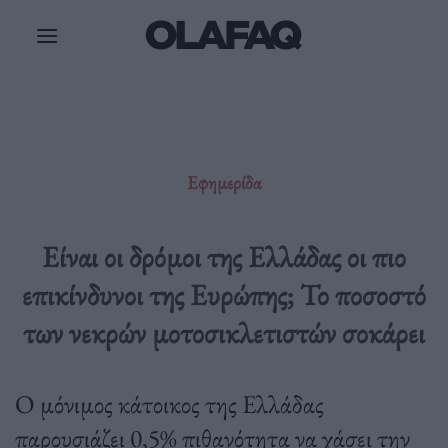
Μετάβαση
στο
περιεχόμενο
Εφημερίδα
Είναι οι δρόμοι της Ελλάδας οι πιο
επικίνδυνοι της Ευρώπης; Το ποσοστό
των νεκρών μοτοσικλετιστών σοκάρει
Ο μόνιμος κάτοικος της Ελλάδας
παρουσιάζει 0,5% πιθανότητα να χάσει την