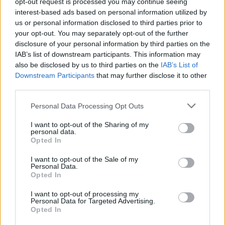
opt-out request is processed you may continue seeing
είχαν καταγραφεί 10.487. Οι νεκροί έφτασαν τους
interest-based ads based on personal information utilized by
us or personal information disclosed to third parties prior to
621, -5% λιγότεροι σε σχέση με την περασμένη
your opt-out. You may separately opt-out of the further
χρονιά (654). Οι βαριά τραυματίες ήταν 657 (από
disclosure of your personal information by third parties on the
IAB’s list of downstream participants. This information may
664 το 2022, -1,1% λιγότεροι) και οι ελαφρά
also be disclosed by us to third parties on the
IAB’s List of
τραυματίες 12.644 (από 11.961, άνοδος +5,7%).
Downstream Participants
that may further disclose it to other
third parties.
Personal Data Processing Opt Outs
I want to opt-out of the Sharing of my
personal data.
Opted In
Επισημαίνεται ότι, οι κύριες αιτίες των τροχαίων
I want to opt-out of the Sale of my
ατυχημάτων, καθώς και οι παράγοντες που
Personal Data.
Opted In
επιτείνουν τις συνέπειές τους είναι:
I want to opt-out of processing my
Personal Data for Targeted Advertising.
Η υπερβολική ταχύτητα
Opted In