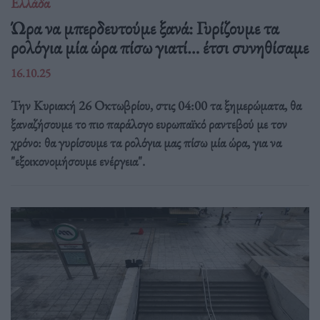
Ελλάδα
Ώρα να μπερδευτούμε ξανά: Γυρίζουμε τα
ρολόγια μία ώρα πίσω γιατί… έτσι συνηθίσαμε
16.10.25
Την Κυριακή 26 Οκτωβρίου, στις 04:00 τα ξημερώματα, θα
ξαναζήσουμε το πιο παράλογο ευρωπαϊκό ραντεβού με τον
χρόνο: θα γυρίσουμε τα ρολόγια μας πίσω μία ώρα, για να
"εξοικονομήσουμε ενέργεια".